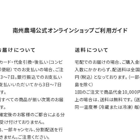
南州農場公式オンラインショップご利用ガイド
お届けについて
送料について
カード・代金引換・後払い（コンビ
宅配でのお届けの場合、ご購入金
郵便局）でのお支払いの場合、ご注
入数にかかわらず、配送料は全国一
3～7日。銀行振込でのお支払い
円（税込）となっております。（一
支払いいただいてから3日～7日
島を除く）
す。
1回のご注文で商品代金10,000
則すべての商品が揃い次第のお届
上の場合は、送料は無料です。（
す。
同一温度帯（冷蔵または冷凍）毎
文確定後のお客様のご都合による分
受け付けておりません。
、一部キャンセル、分割配送を行
きません。ご注意ください。