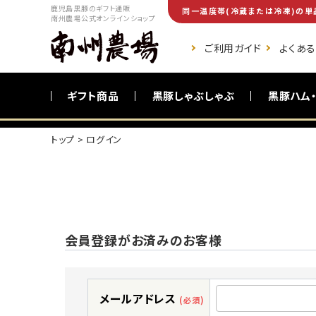
鹿児島黒豚のギフト通販
同一温度帯(冷蔵または冷凍)の単
南州農場公式オンラインショップ
ご利用ガイド
よくあ
ギフト商品
黒豚しゃぶしゃぶ
黒豚ハム
トップ
ログイン
ご自宅向け商品
黒豚調理食品
会員登録がお済みのお客様
メールアドレス
(必須)