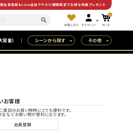
規会員登録&Line追加で今だけ期間限定でお得な特典プレゼント
0
search
お気に入り
マイページ
カート
大容量）
シーンから探す
その他
皆で食べる（大人数用）
特売
いお客様
二度目のお買い物時にとても便利です。
けるなどお買い物が便利になります。
会員登録