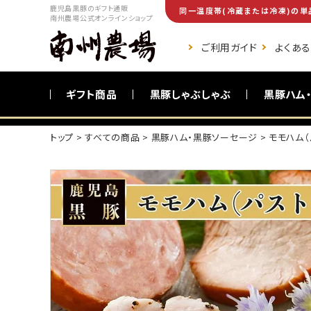
鹿児島黒豚のギフト通販
同一温度帯(冷蔵または冷凍)の単
南州農場公式オンラインショップ
ご利用ガイド
よくあ
ギフト商品
黒豚しゃぶしゃぶ
黒豚ハム
トップ
すべての商品
黒豚ハム・黒豚ソーセージ
モモハム（
ご自宅向け商品
黒豚調理食品