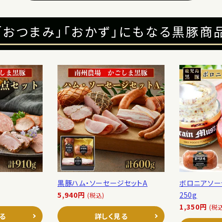
「おつまみ」「おかず」にもなる黒豚商
黒豚ハム・ソーセージセットA
ボロニアソー
5,940円
250g
(税込)
1,350円
(税
る
詳しく見る