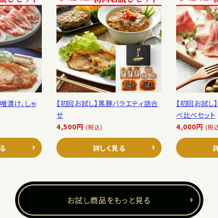
噌漬け、しゃ
【初回お試し】黒豚バラエティ詰合
【初回お試し
せ
べ比べセット
4,500円
4,000円
(税込)
(税
る
詳しく見る
お試し商品をもっと見る