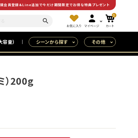
規会員登録&Line追加で今だけ期間限定でお得な特典プレゼント
0
search
お気に入り
マイページ
カート
大容量）
シーンから探す
その他
皆で食べる（大人数用）
特売
）200g