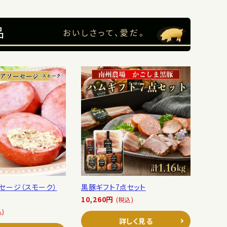
品
おいしさって、愛だ。
セージ（スモーク）
黒豚ギフト7点セット
10,260円
(税込)
込)
詳しく見る