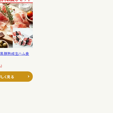
】黒豚熟成生ハム食
込)
詳しく見る