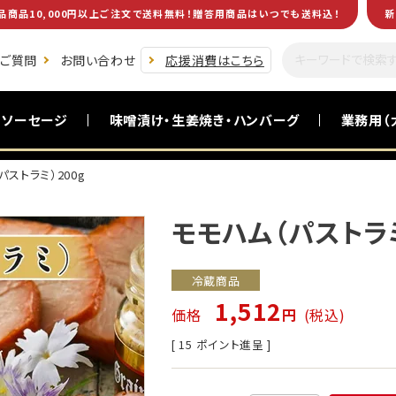
品商品10,000円以上ご注文で送料無料！贈答用商品はいつでも送料込！
新
るご質問
お問い合わせ
応援消費はこちら
・ソーセージ
味噌漬け・生姜焼き・ハンバーグ
業務用（
パストラミ）200g
黒毛和牛(南州黒牛)
食卓を助ける一品
お酒のおつまみ
お試し商品
モモハム（パストラミ
冷蔵商品
1,512
価格
税込
[
15
ポイント進呈 ]