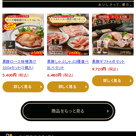
おいしさって、愛だ。
黒豚ロース味噌漬け
黒豚しゃぶしゃぶ3種食べ
黒豚ギフト6点セット
100gセット(5個入)
比べセット
9,720円
(税込)
5,400円
(税込)
6,480円
(税込)
詳しく見る
詳しく見る
詳しく見る
商品をもっと見る