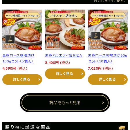
おいしさって、愛だ。
黒豚ロース味噌漬け
黒豚バラエティ詰合せA
黒豚ロース味噌漬け60g
100gセット（5個入）
セット（10個入）
5,400円
(税込)
4,590円
(税込)
7,020円
(税込)
詳しく見る
詳しく見る
詳しく見る
商品をもっと見る
贈り物に最適な商品