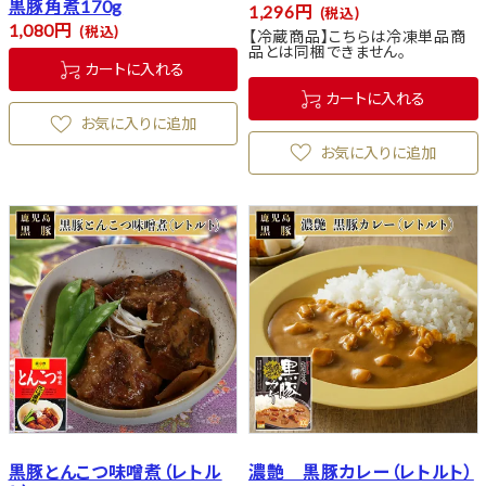
黒豚角煮170g
1,296
税込
1,080
税込
【冷蔵商品】こちらは冷凍単品商
品とは同梱できません。
カートに入れる
カートに入れる
お気に入りに追加
お気に入りに追加
黒豚とんこつ味噌煮（レトル
濃艶 黒豚カレー（レトルト）