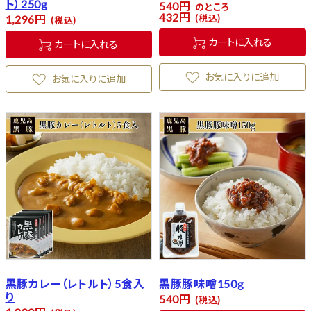
ト）250g
540
のところ
432
税込
1,296
税込
カートに入れる
カートに入れる
お気に入りに追加
お気に入りに追加
黒豚カレー（レトルト）5食入
黒豚豚味噌150g
り
540
税込