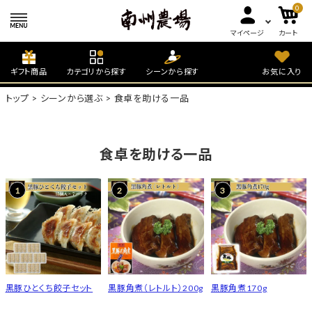
0
マイページ
カート
ギフト商品
カテゴリから探す
シーンから探す
お気に入り
トップ
シーンから選ぶ
食卓を助ける一品
食卓を助ける一品
黒豚ひとくち餃子セット
黒豚角煮（レトルト）200g
黒豚角煮170g