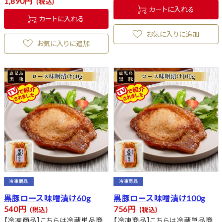
1,890
税込
カートに入れる
カートに入れる
お気に入りに追加
お気に入りに追加
冷凍商品
冷凍商品
黒豚ロース味噌漬け60g
黒豚ロース味噌漬け100g
540
756
税込
税込
【冷凍商品】こちらは冷蔵単品商
【冷凍商品】こちらは冷蔵単品商