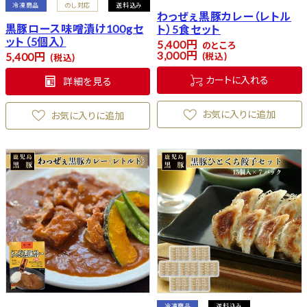
冷凍商品
のし対応
送料込み
わっぜぇ黒豚カレー（レトル
黒豚ロース味噌漬け100gセ
ト）5食セット
ット（5個入）
5,400
のところ
3,000
5,400
税込
税込
カートに入れる
詳細を見る
お気に入りに追加
お気に入りに追加
冷凍商品
送料込み