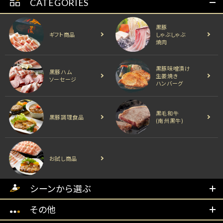
CATEGORIES
黒豚
ギフト商品
しゃぶしゃぶ
焼肉
黒豚味噌漬け
黒豚ハム
生姜焼き
ソーセージ
ハンバーグ
黒毛和牛
黒豚調理食品
(南州黒牛)
お試し商品
シーンから選ぶ
その他