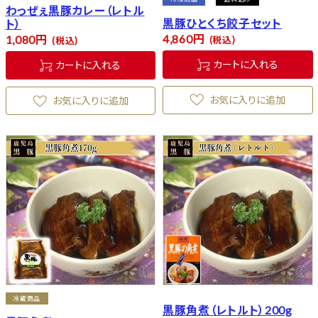
わっぜぇ黒豚カレー（レトル
黒豚ひとくち餃子セット
ト）
4,860
1,080
税込
税込
カートに入れる
カートに入れる
お気に入りに追加
お気に入りに追加
冷蔵商品
黒豚角煮（レトルト）200g