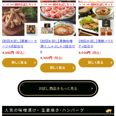
【初回お試し】黒豚ソーセ
【初回お試し】黒豚味噌
【初回お試し】黒豚バラエ
ージ4点詰合せ
漬け、しゃぶしゃぶ詰合せ
ティ詰合せ
A
4,000円
(税込)
4,500円
(税込)
4,500円
(税込)
詳しく見る
詳しく見る
詳しく見る
お試し商品をもっと見る
人気の味噌漬け・ 生姜焼き・ハンバーグ