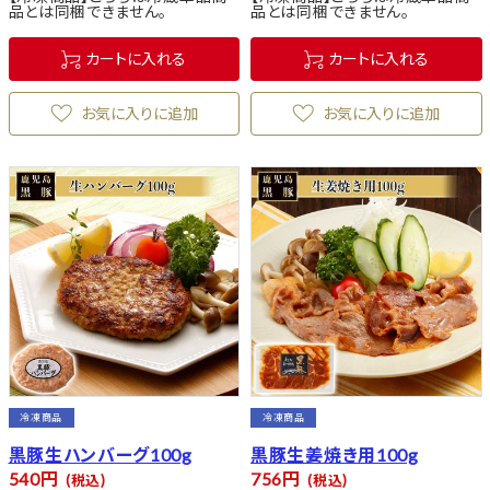
品とは同梱できません。
品とは同梱できません。
カートに入れる
カートに入れる
お気に入りに追加
お気に入りに追加
冷凍商品
冷凍商品
黒豚生ハンバーグ100g
黒豚生姜焼き用100g
540
756
税込
税込