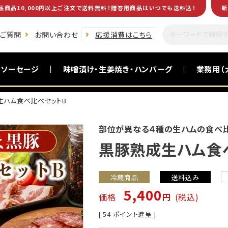
品商品10,000円以上ご注文で送料無料！贈答用商品はいつでも送料込！
新
るご質問
お問い合わせ
応援消費はこちら
・ソーセージ
味噌漬け・生姜焼き・ハンバーグ
業務用（
生ハム食べ比べセットB
黒毛和牛(南州黒牛)
食卓を助ける一品
お酒のおつまみ
お試し商品
部位が異なる４種の生ハムの食べ
黒豚熟成生ハム食
冷蔵商品
送料込み
5,400
価格
税込
[
54
ポイント進呈 ]