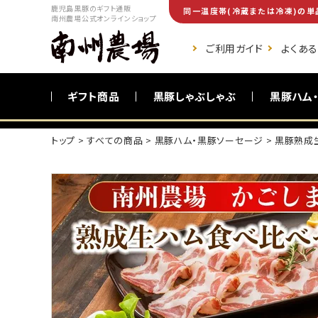
鹿児島黒豚のギフト通販
同一温度帯(冷蔵または冷凍)の単
南州農場公式オンラインショップ
ご利用ガイド
よくあ
ギフト商品
黒豚しゃぶしゃぶ
黒豚ハム
トップ
すべての商品
黒豚ハム・黒豚ソーセージ
黒豚熟成
ご自宅向け商品
黒豚調理食品