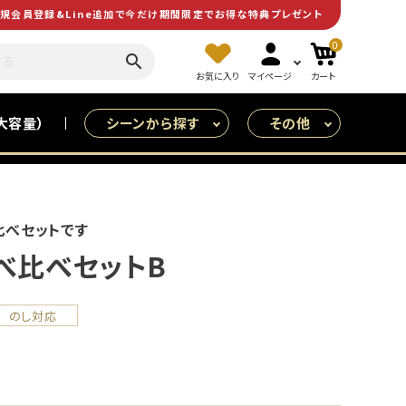
規会員登録&Line追加で今だけ期間限定でお得な特典プレゼント
0
search
お気に入り
マイページ
カート
大容量）
シーンから探す
その他
皆で食べる（大人数用）
特売
比べセットです
べ比べセットB
のし対応