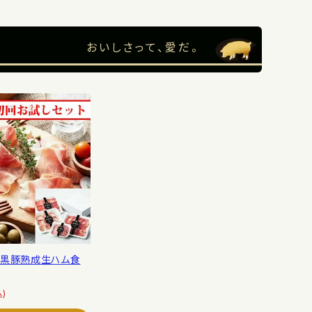
おいしさって、愛だ。
】黒豚熟成生ハム食
込)