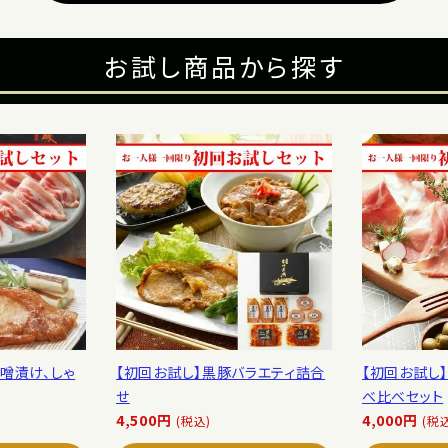
お試し商品から探す
噌漬け、しゃ
【初回お試し】黒豚バラエティ詰合
【初回お試し
せ
べ比べセット
4,500円
4,000円
(税込)
(税