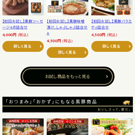
【初回お試し】黒豚ソーセ
【初回お試し】黒豚味噌
【初回お試し】黒豚バラエ
ージ4点詰合せ
漬け、しゃぶしゃぶ詰合せ
ティ詰合せ
A
4,000円
(税込)
4,500円
(税込)
4,500円
(税込)
詳しく見る
詳しく見る
詳しく見る
お試し商品をもっと見る
「おつまみ」「おかず」にもなる黒豚商品
おいしさって、愛だ。