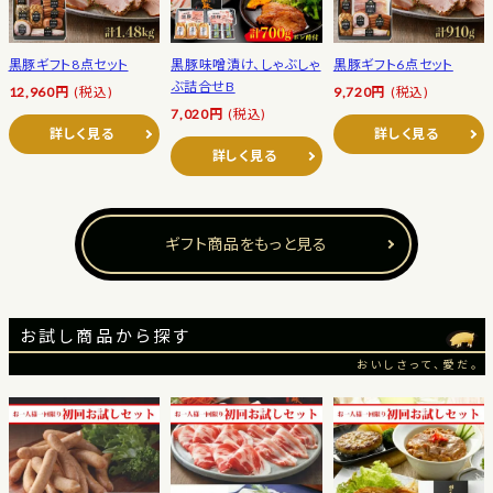
黒豚ギフト8点セット
黒豚味噌漬け、しゃぶしゃ
黒豚ギフト6点セット
ぶ詰合せB
12,960円
(税込)
9,720円
(税込)
7,020円
(税込)
詳しく見る
詳しく見る
詳しく見る
ギフト商品をもっと見る
お試し商品から探す
おいしさって、愛だ。