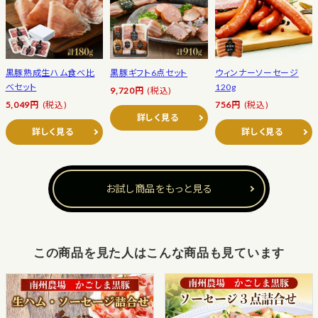
黒豚熟成生ハム食べ比
黒豚ギフト6点セット
ウィンナーソーセージ
べセット
120g
9,720円
(税込)
5,049円
(税込)
756円
(税込)
詳しく見る
詳しく見る
詳しく見る
お試し商品をもっと見る
この商品を見た人はこんな商品も見ています