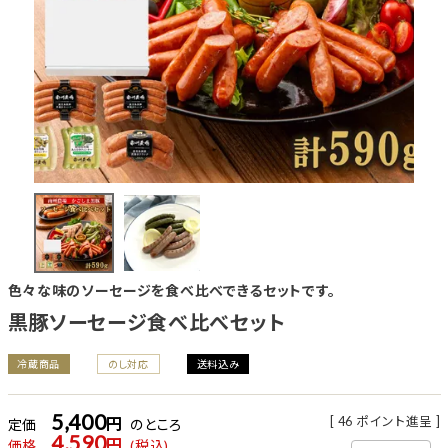
色々な味のソーセージを食べ比べできるセットです。
黒豚ソーセージ食べ比べセット
冷蔵商品
のし対応
送料込み
5,400
[
46
ポイント進呈 ]
定価
のところ
4,590
価格
税込