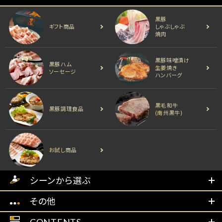
黒豚
ギフト商品
しゃぶしゃぶ
焼肉
黒豚味噌漬け
黒豚ハム
生姜焼き
ソーセージ
ハンバーグ
黒毛和牛
黒豚調理食品
(南州黒牛)
お試し商品
シーンから選ぶ
その他