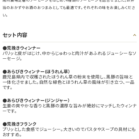
南州農場定番のソーセージをはじめ、4種類のソーセージを詰合せました。お弁
当のおかずやお酒のおつまみとしても最適です。それぞれの味をお楽しみくださ
い。
セット内容
荒挽きウィンナー
パリッと皮がはじけ、中からじゅわっと肉汁があふれるジューシーなソ
ーセージ。
あらびきウィンナー(ほうれん草）
鹿児島県内で収穫されたほうれん草の粉末を使用し、黒豚の旨味と
一体化させました。自然な緑色とほうれん草の風味が引き立つ、一品
です。
あらびきウィンナー(ジンジャー）
生姜の爽やかな香りと黒豚の濃厚な旨みが絶妙にマッチしたウィンナ
ーです。
荒挽きフランク
プリッとした食感でジューシー。大きいのでパスタやスープの具材にも
おすすめ。