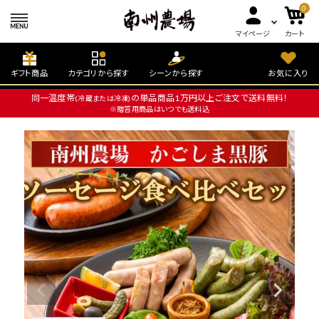
0
マイページ
カート
ギフト商品
カテゴリから探す
シーンから探す
お気に入り
同一温度帯
の単品商品1万円以上ご注文で送料無料！
(冷蔵または冷凍)
※贈答用商品はいつでも送料込