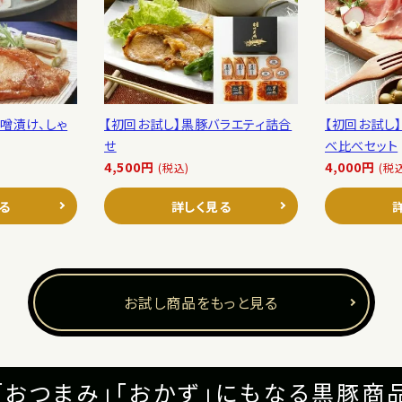
噌漬け、しゃ
【初回お試し】黒豚バラエティ詰合
【初回お試し
せ
べ比べセット
4,500円
4,000円
(税込)
(税
る
詳しく見る
お試し商品をもっと見る
「おつまみ」「おかず」にもなる黒豚商