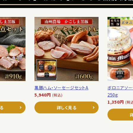
黒豚ハム・ソーセージセットA
ボロニアソー
5,940円
250g
(税込)
1,350円
(税
る
詳しく見る