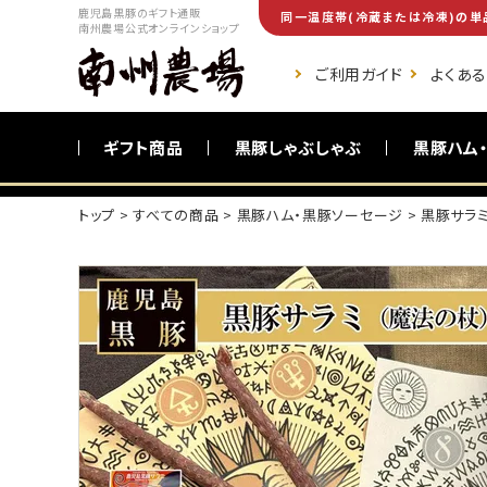
鹿児島黒豚のギフト通販
同一温度帯(冷蔵または冷凍)の単
南州農場公式オンラインショップ
ご利用ガイド
よくあ
ギフト商品
黒豚しゃぶしゃぶ
黒豚ハム
トップ
すべての商品
黒豚ハム・黒豚ソーセージ
黒豚サラミ
ご自宅向け商品
黒豚調理食品