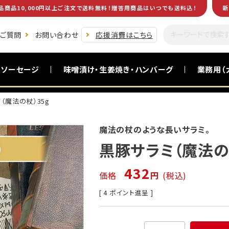
品商品10,000円以上ご注文で送料無料！贈答用商品はいつでも送料込！
新
るご質問
お問い合わせ
応援消費はこちら
・ソーセージ
味噌漬け・生姜焼き・ハンバーグ
業務用（
（魔法の杖）35g
黒毛和牛(南州黒牛)
食卓を助ける一品
お酒のおつまみ
お試し商品
魔法の杖のような長いサラミ。
黒豚サラミ（魔法の
432
価格
税込
[
4
ポイント進呈 ]