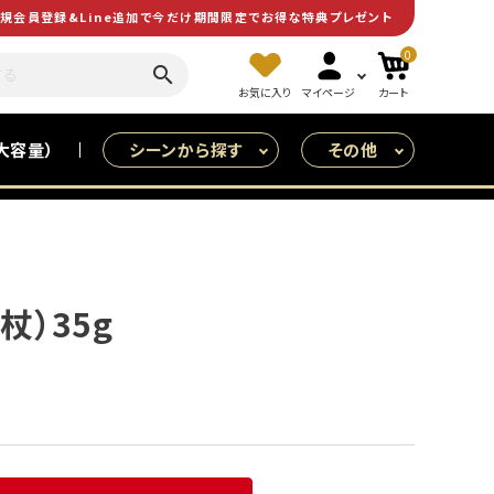
規会員登録&Line追加で今だけ期間限定でお得な特典プレゼント
0
search
お気に入り
マイページ
カート
大容量）
シーンから探す
その他
皆で食べる（大人数用）
特売
杖）35g