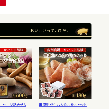
おいしさって、愛だ。
ソーセージ詰合せA
黒豚熟成生ハム食べ比べセット