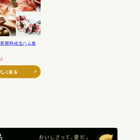
】黒豚熟成生ハム食
込)
詳しく見る
品
おいしさって、愛だ。