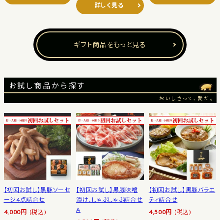
詳しく見る
ギフト商品をもっと見る
お試し商品から探す
おいしさって、愛だ。
【初回お試し】黒豚ソーセ
【初回お試し】黒豚味噌
【初回お試し】黒豚バラエ
ージ4点詰合せ
漬け、しゃぶしゃぶ詰合せ
ティ詰合せ
A
4,000円
(税込)
4,500円
(税込)