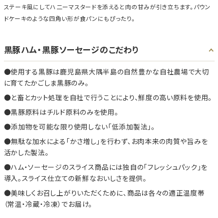
ステーキ風にしてハ二ーマスタードを添えると肉の甘みが引き立ちます。パウン
ドケーキのような四角い形が食パンにもぴったり。
黒豚ハム・黒豚ソーセージのこだわり
使用する黒豚は鹿児島県大隅半島の自然豊かな自社農場で大切
に育てたかごしま黒豚のみ。
と畜とカット処理を自社で行うことにより、鮮度の高い原料を使用。
黒豚原料はチルド原料のみを使用。
添加物を可能な限り使用しない「低添加製法」。
無駄な加水による「かさ増し」を行わず、お肉本来の肉質や旨みを
活かした製法。
ハム・ソーセージのスライス商品には独自の「フレッシュパック」を
導入。スライス仕立ての新鮮なおいしさを提供。
美味しくお召し上がりいただくために、商品は各々の適正温度帯
（常温・冷蔵・冷凍）でお届け。