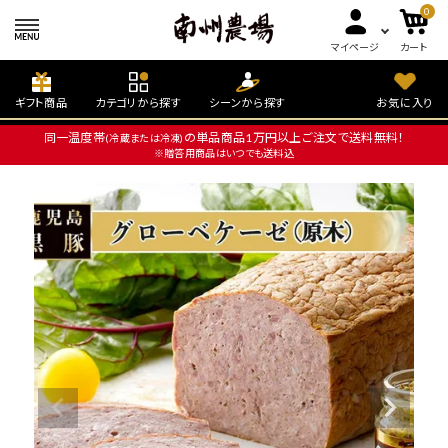
0
マイページ
カート
ギフト商品
カテゴリから探す
シーンから探す
お気に入り
同一温度帯
の単品商品1万円以上ご注文で送料無料！
(冷蔵または冷凍)
※贈答用商品はいつでも送料込