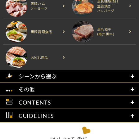
黒豚味噌漬け
黒豚ハム
生姜焼き
ソーセージ
ハンバーグ
黒毛和牛
黒豚調理食品
(南州黒牛)
お試し商品
シーンから選ぶ
その他
CONTENTS
GUIDELINES