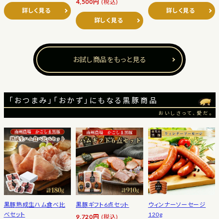
4,500円
(税込)
詳しく見る
詳しく見る
詳しく見る
お試し商品をもっと見る
「おつまみ」「おかず」にもなる黒豚商品
おいしさって、愛だ。
黒豚熟成生ハム食べ比
黒豚ギフト6点セット
ウィンナーソーセージ
べセット
120g
9,720円
(税込)