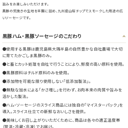
旨みをお楽しみいただけます。
黒豚の荒挽きの生地を羊腸に詰め、九州産山桜チップでスモークした用途の広
いソーセージです。
黒豚ハム・黒豚ソーセージのこだわり
使用する黒豚は鹿児島県大隅半島の自然豊かな自社農場で大切
に育てたかごしま黒豚のみ。
と畜とカット処理を自社で行うことにより、鮮度の高い原料を使用。
黒豚原料はチルド原料のみを使用。
添加物を可能な限り使用しない「低添加製法」。
無駄な加水による「かさ増し」を行わず、お肉本来の肉質や旨みを
活かした製法。
ハム・ソーセージのスライス商品には独自の「マイスターパック」を
導入。スライス仕立ての新鮮なおいしさを提供。
美味しくお召し上がりいただくために、商品は各々の適正温度帯
（常温・冷蔵・冷凍）でお届け。