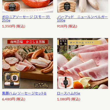
ボロニアソーセージ（スモーク）
ノン・アッド ニュールンベルガー
250g
100g
1,350
円
(税込)
918
円
(税込)
黒豚ハム・ソーセージセットB
ロースハム95g
6,480
円
(税込)
1,080
円
(税込)