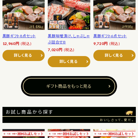
黒豚ギフト8点セット
黒豚味噌漬け、しゃぶしゃ
黒豚ギフト6点セット
ぶ詰合せB
12,960円
(税込)
9,720円
(税込)
7,020円
(税込)
詳しく見る
詳しく見る
詳しく見る
ギフト商品をもっと見る
お試し商品から探す
おいしさって、愛だ。