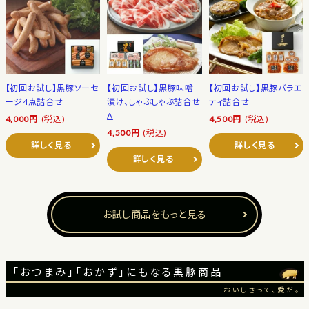
【初回お試し】黒豚ソーセ
【初回お試し】黒豚味噌
【初回お試し】黒豚バラエ
ージ4点詰合せ
漬け、しゃぶしゃぶ詰合せ
ティ詰合せ
A
4,000円
(税込)
4,500円
(税込)
4,500円
(税込)
詳しく見る
詳しく見る
詳しく見る
お試し商品をもっと見る
「おつまみ」「おかず」にもなる黒豚商品
おいしさって、愛だ。