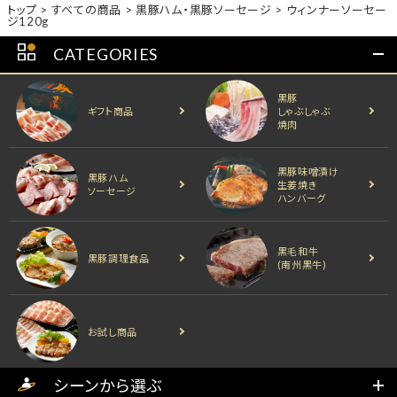
トップ
すべての商品
黒豚ハム・黒豚ソーセージ
ウィンナーソーセー
ジ120g
CATEGORIES
黒豚
ギフト商品
しゃぶしゃぶ
焼肉
黒豚味噌漬け
黒豚ハム
生姜焼き
ソーセージ
ハンバーグ
黒毛和牛
黒豚調理食品
(南州黒牛)
お試し商品
シーンから選ぶ