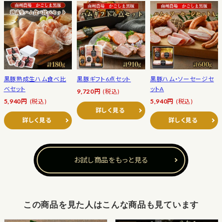
黒豚熟成生ハム食べ比
黒豚ギフト6点セット
黒豚ハム・ソーセージセ
べセット
ットA
9,720円
(税込)
5,940円
(税込)
5,940円
(税込)
詳しく見る
詳しく見る
詳しく見る
お試し商品をもっと見る
この商品を見た人はこんな商品も見ています