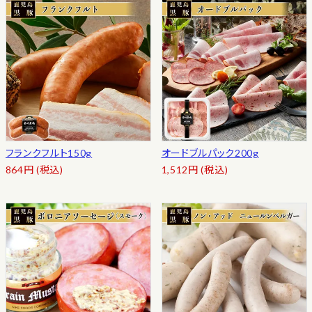
フランクフルト150g
オードブルパック200g
864
円
(税込)
1,512
円
(税込)