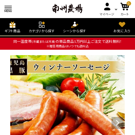
0
マイページ
カート
ギフト商品
カテゴリから探す
シーンから探す
お気に入り
同一温度帯
の単品商品1万円以上ご注文で送料無料！
(冷蔵または冷凍)
※贈答用商品はいつでも送料込