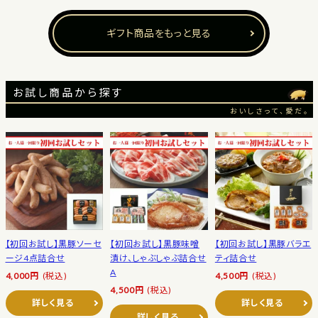
ギフト商品をもっと見る
お試し商品から探す
おいしさって、愛だ。
【初回お試し】黒豚ソーセ
【初回お試し】黒豚味噌
【初回お試し】黒豚バラエ
ージ4点詰合せ
漬け、しゃぶしゃぶ詰合せ
ティ詰合せ
A
4,000円
(税込)
4,500円
(税込)
4,500円
(税込)
詳しく見る
詳しく見る
詳しく見る