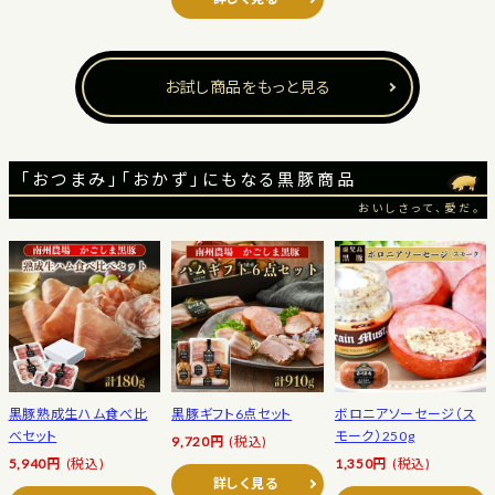
お試し商品をもっと見る
「おつまみ」「おかず」にもなる黒豚商品
おいしさって、愛だ。
黒豚熟成生ハム食べ比
黒豚ギフト6点セット
ボロニアソーセージ（ス
べセット
モーク）250g
9,720円
(税込)
5,940円
(税込)
1,350円
(税込)
詳しく見る