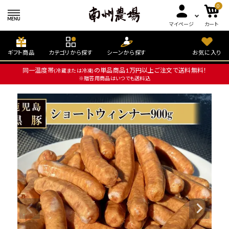
0
マイページ
カート
ギフト商品
カテゴリから探す
シーンから探す
お気に入り
同一温度帯
の単品商品1万円以上ご注文で送料無料！
(冷蔵または冷凍)
※贈答用商品はいつでも送料込