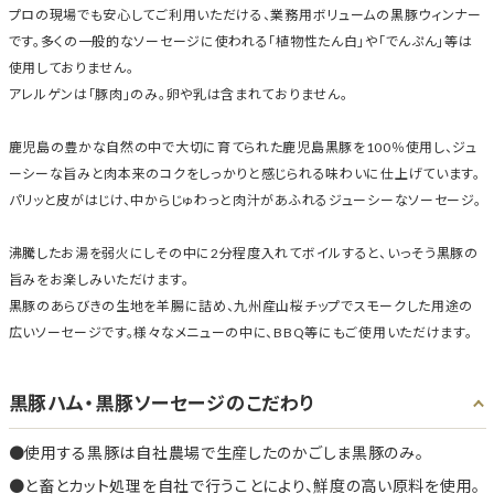
プロの現場でも安心してご利用いただける、業務用ボリュームの黒豚ウィンナー
です。多くの一般的なソーセージに使われる「植物性たん白」や「でんぷん」等は
使用しておりません。
アレルゲンは「豚肉」のみ。卵や乳は含まれておりません。
鹿児島の豊かな自然の中で大切に育てられた鹿児島黒豚を100％使用し、ジュ
ーシーな旨みと肉本来のコクをしっかりと感じられる味わいに仕上げています。
パリッと皮がはじけ、中からじゅわっと肉汁があふれるジューシーなソーセージ。
沸騰したお湯を弱火にしその中に2分程度入れてボイルすると、いっそう黒豚の
旨みをお楽しみいただけます。
黒豚のあらびきの生地を羊腸に詰め、九州産山桜チップでスモークした用途の
広いソーセージです。様々なメニューの中に、BBQ等にもご使用いただけます。
黒豚ハム・黒豚ソーセージのこだわり
使用する黒豚は自社農場で生産したのかごしま黒豚のみ。
と畜とカット処理を自社で行うことにより、鮮度の高い原料を使用。