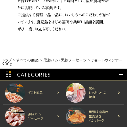
トップ
すべての商品
黒豚ハム・黒豚ソーセージ
ショートウィンナー
900g
CATEGORIES
黒豚
ギフト商品
しゃぶしゃぶ
焼肉
黒豚味噌漬け
黒豚ハム
生姜焼き
ソーセージ
ハンバーグ