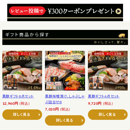
ギフト商品から探す
おいしさって、愛だ。
黒豚ギフト8点セット
黒豚味噌漬け、しゃぶしゃ
黒豚ギフト6点セット
ぶ詰合せB
12,960円
(税込)
9,720円
(税込)
7,020円
(税込)
詳しく見る
詳しく見る
詳しく見る