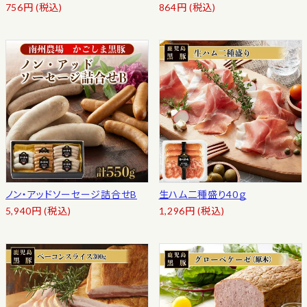
756
円
(税込)
864
円
(税込)
ノン・アッドソーセージ詰合せB
生ハム二種盛り40ｇ
5,940
円
(税込)
1,296
円
(税込)