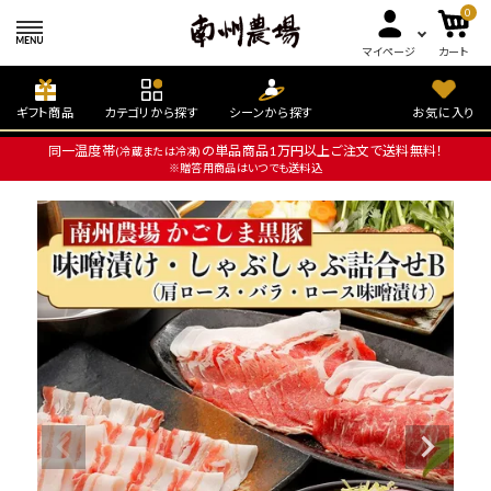
0
マイページ
カート
ギフト商品
カテゴリから探す
シーンから探す
お気に入り
同一温度帯
の単品商品1万円以上ご注文で送料無料！
(冷蔵または冷凍)
※贈答用商品はいつでも送料込