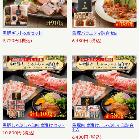
黒豚ギフト6点セット
黒豚バラエティ詰合せB
9,720
円
(税込)
6,480
円
(税込)
黒豚しゃぶしゃぶ味噌漬けセット
黒豚味噌漬け、しゃぶしゃぶ詰合
せA
10,800
円
(税込)
6,480
円
(税込)