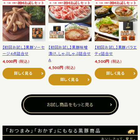
【初回お試し】黒豚ソーセ
【初回お試し】黒豚味噌
【初回お試し】黒豚バラエ
ージ4点詰合せ
漬け、しゃぶしゃぶ詰合せ
ティ詰合せ
A
4,000円
(税込)
4,500円
(税込)
4,500円
(税込)
詳しく見る
詳しく見る
詳しく見る
お試し商品をもっと見る
「おつまみ」「おかず」にもなる黒豚商品
おいしさって、愛だ。