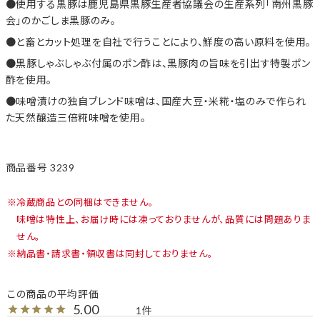
使用する黒豚は鹿児島県黒豚生産者協議会の生産系列「南州黒豚
会」のかごしま黒豚のみ。
と畜とカット処理を自社で行うことにより、鮮度の高い原料を使用。
黒豚しゃぶしゃぶ付属のポン酢は、黒豚肉の旨味を引出す特製ポン
酢を使用。
味噌漬けの独自ブレンド味噌は、国産大豆・米糀・塩のみで作られ
た天然醸造三倍糀味噌を使用。
商品番号
3239
冷蔵商品との同梱はできません。
味噌は特性上、お届け時には凍っておりませんが、品質には問題ありま
せん。
納品書・請求書・領収書は同封しておりません。
5.00
1