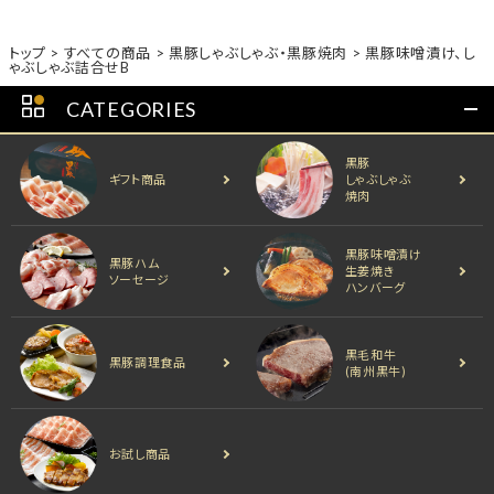
トップ
すべての商品
黒豚しゃぶしゃぶ・黒豚焼肉
黒豚味噌漬け、し
ゃぶしゃぶ詰合せB
CATEGORIES
黒豚
ギフト商品
しゃぶしゃぶ
焼肉
黒豚味噌漬け
黒豚ハム
生姜焼き
ソーセージ
ハンバーグ
黒毛和牛
黒豚調理食品
(南州黒牛)
お試し商品