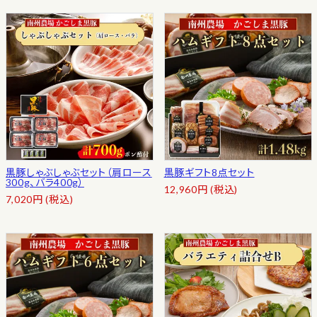
黒豚しゃぶしゃぶセット（肩ロース
黒豚ギフト8点セット
300g、バラ400g）
12,960
円
(税込)
7,020
円
(税込)