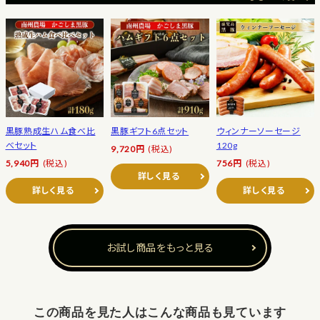
黒豚熟成生ハム食べ比
黒豚ギフト6点セット
ウィンナーソーセージ
べセット
120g
9,720円
(税込)
5,940円
(税込)
756円
(税込)
詳しく見る
詳しく見る
詳しく見る
お試し商品をもっと見る
この商品を見た人はこんな商品も見ています