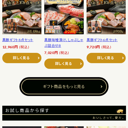
黒豚ギフト8点セット
黒豚味噌漬け、しゃぶしゃ
黒豚ギフト6点セット
ぶ詰合せB
12,960円
(税込)
9,720円
(税込)
7,020円
(税込)
詳しく見る
詳しく見る
詳しく見る
ギフト商品をもっと見る
お試し商品から探す
おいしさって、愛だ。