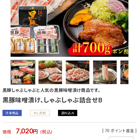
黒豚しゃぶしゃぶと人気の黒豚味噌漬け商品です。
黒豚味噌漬け、しゃぶしゃぶ詰合せB
冷凍商品
のし対応
送料込み
7,020
[
70
ポイント進呈 ]
価格
税込