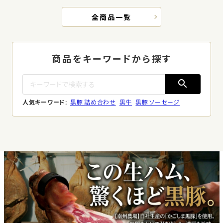
全商品一覧
商品をキーワードから探す
search
人気キーワード:
黒豚 詰め合わせ
黒牛
黒豚 ソーセージ