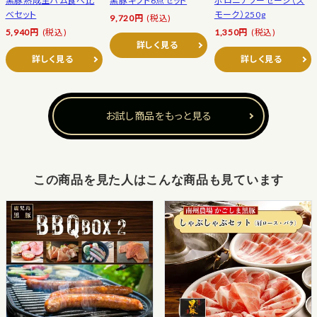
黒豚熟成生ハム食べ比
黒豚ギフト6点セット
ボロニアソーセージ（ス
べセット
モーク）250g
9,720円
(税込)
5,940円
(税込)
1,350円
(税込)
詳しく見る
詳しく見る
詳しく見る
お試し商品をもっと見る
この商品を見た人はこんな商品も見ています