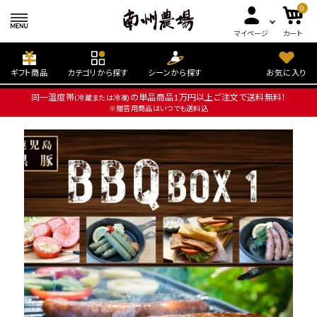
0
マイページ
カート
ギフト商品
カテゴリから探す
シーンから探す
お気に入り
同一温度帯
の単品商品1万円以上ご注文で送料無料！
(冷蔵または冷凍)
※贈答用商品はいつでも送料込