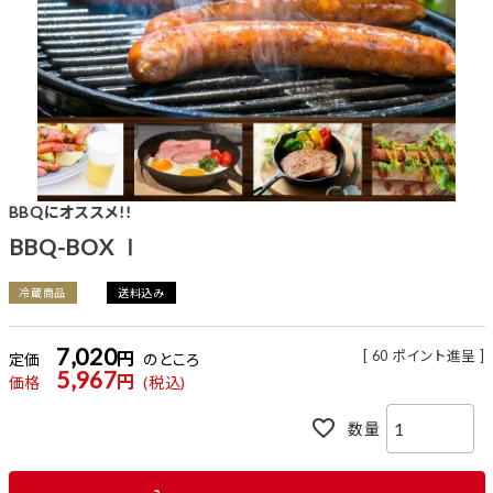
BBQにオススメ!!
BBQ-BOX Ⅰ
冷蔵商品
送料込み
7,020
[
60
ポイント進呈 ]
定価
のところ
5,967
価格
税込