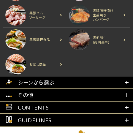
黒豚味噌漬け
黒豚ハム
生姜焼き
ソーセージ
ハンバーグ
黒毛和牛
黒豚調理食品
(南州黒牛)
お試し商品
シーンから選ぶ
その他
CONTENTS
GUIDELINES