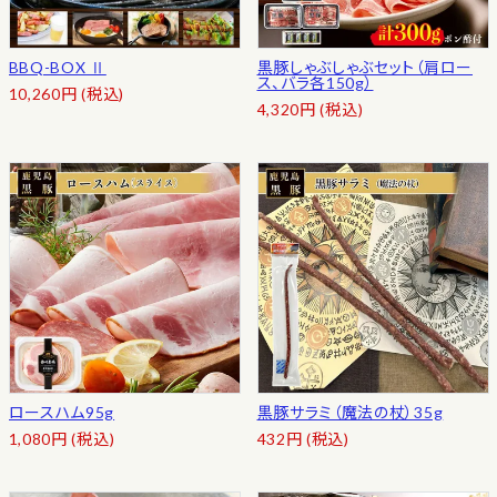
BBQ-BOX Ⅱ
黒豚しゃぶしゃぶセット（肩ロー
ス、バラ各150g）
10,260
円
(税込)
4,320
円
(税込)
ロースハム95g
黒豚サラミ（魔法の杖）35g
1,080
円
(税込)
432
円
(税込)