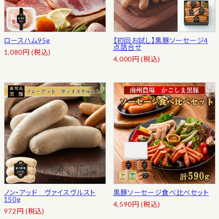
ロースハム95g
【初回お試し】黒豚ソーセージ4
点詰合せ
1,080
円
(税込)
4,000
円
(税込)
ノン・アッド ヴァイスヴルスト
黒豚ソーセージ食べ比べセット
150g
4,590
円
(税込)
972
円
(税込)