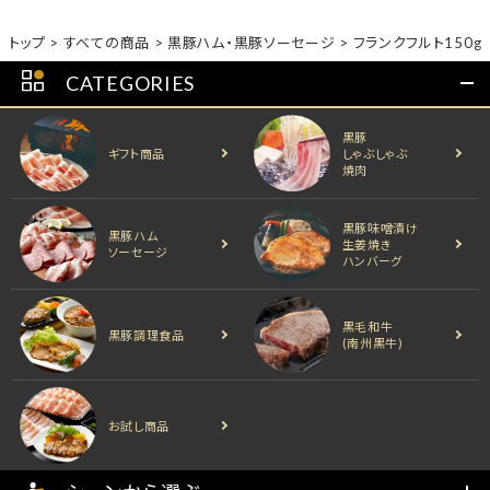
トップ
すべての商品
黒豚ハム・黒豚ソーセージ
フランクフルト150g
CATEGORIES
黒豚
ギフト商品
しゃぶしゃぶ
焼肉
黒豚味噌漬け
黒豚ハム
生姜焼き
ソーセージ
ハンバーグ
黒毛和牛
黒豚調理食品
(南州黒牛)
お試し商品