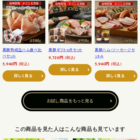
黒豚熟成生ハム食べ比
黒豚ギフト6点セット
黒豚ハム・ソーセージセ
べセット
ットA
9,720円
(税込)
5,940円
(税込)
5,940円
(税込)
詳しく見る
詳しく見る
詳しく見る
お試し商品をもっと見る
この商品を見た人はこんな商品も見ています