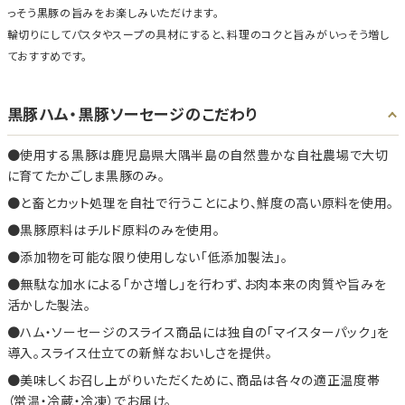
っそう黒豚の旨みをお楽しみいただけます。
輪切りにしてパスタやスープの具材にすると、料理のコクと旨みがいっそう増し
ておすすめです。
黒豚ハム・黒豚ソーセージのこだわり
使用する黒豚は鹿児島県大隅半島の自然豊かな自社農場で大切
に育てたかごしま黒豚のみ。
と畜とカット処理を自社で行うことにより、鮮度の高い原料を使用。
黒豚原料はチルド原料のみを使用。
添加物を可能な限り使用しない「低添加製法」。
無駄な加水による「かさ増し」を行わず、お肉本来の肉質や旨みを
活かした製法。
ハム・ソーセージのスライス商品には独自の「マイスターパック」を
導入。スライス仕立ての新鮮なおいしさを提供。
美味しくお召し上がりいただくために、商品は各々の適正温度帯
（常温・冷蔵・冷凍）でお届け。