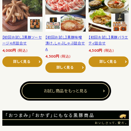
【初回お試し】黒豚ソーセ
【初回お試し】黒豚味噌
【初回お試し】黒豚バラエ
ージ4点詰合せ
漬け、しゃぶしゃぶ詰合せ
ティ詰合せ
A
4,000円
(税込)
4,500円
(税込)
4,500円
(税込)
詳しく見る
詳しく見る
詳しく見る
お試し商品をもっと見る
「おつまみ」「おかず」にもなる黒豚商品
おいしさって、愛だ。