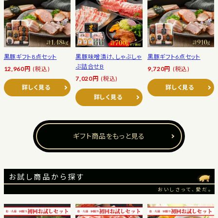
黒豚ギフト8点セット
黒豚味噌漬け、しゃぶしゃ
黒豚ギフト6点セット
ぶ詰合せB
12,960円
(税込)
9,720円
(税込)
7,020円
(税込)
詳しく見る
詳しく見る
詳しく見る
ギフト商品をもっと見る
お試し商品から探す
おいしさって、愛だ。