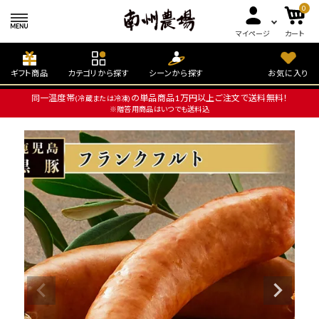
0
マイページ
カート
ギフト商品
カテゴリから探す
シーンから探す
お気に入り
同一温度帯
の単品商品1万円以上ご注文で送料無料！
(冷蔵または冷凍)
※贈答用商品はいつでも送料込