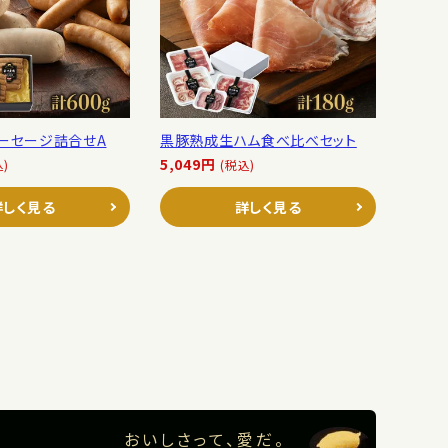
ソーセージ詰合せA
黒豚熟成生ハム食べ比べセット
5,049円
込)
(税込)
詳しく見る
詳しく見る
おいしさって、愛だ。