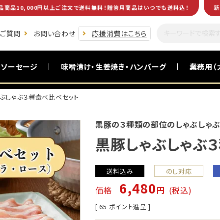
品商品10,000円以上ご注文で送料無料！贈答用商品はいつでも送料込！
新
るご質問
お問い合わせ
応援消費はこちら
・ソーセージ
味噌漬け・生姜焼き・ハンバーグ
業務用（
ぶしゃぶ３種食べ比べセット
黒毛和牛(南州黒牛)
食卓を助ける一品
お酒のおつまみ
お試し商品
黒豚の３種類の部位のしゃぶしゃぶ
黒豚しゃぶしゃぶ
送料込み
のし対応
6,480
価格
税込
[
65
ポイント進呈 ]