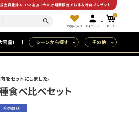
規会員登録&Line追加で今だけ期間限定でお得な特典プレゼント
0
search
お気に入り
マイページ
カート
大容量）
シーンから探す
その他
皆で食べる（大人数用）
特売
肉をセットにしました。
３種食べ比べセット
冷凍商品