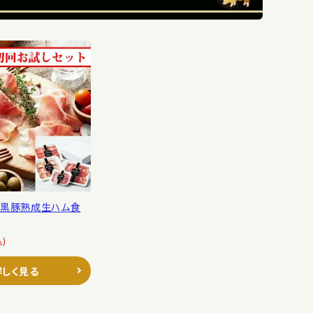
】黒豚熟成生ハム食
込)
詳しく見る