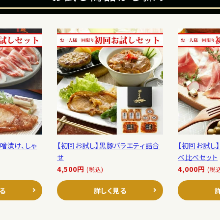
噌漬け、しゃ
【初回お試し】黒豚バラエティ詰合
【初回お試し
せ
べ比べセット
4,500円
4,000円
(税込)
(税
る
詳しく見る