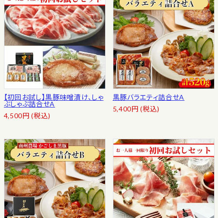
【初回お試し】黒豚味噌漬け、しゃ
黒豚バラエティ詰合せA
ぶしゃぶ詰合せA
5,400
円
(税込)
4,500
円
(税込)