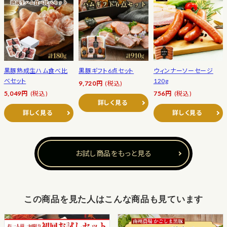
黒豚熟成生ハム食べ比
黒豚ギフト6点セット
ウィンナーソーセージ
べセット
120g
9,720円
(税込)
5,049円
(税込)
756円
(税込)
詳しく見る
詳しく見る
詳しく見る
お試し商品をもっと見る
この商品を見た人はこんな商品も見ています