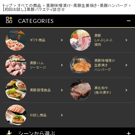
トップ
すべての商品
黒豚味噌漬け・黒豚生姜焼き・黒豚ハンバーグ
【初回お試し】黒豚バラエティ詰合せ
CATEGORIES
黒豚
ギフト商品
しゃぶしゃぶ
焼肉
黒豚味噌漬け
黒豚ハム
生姜焼き
ソーセージ
ハンバーグ
黒毛和牛
黒豚調理食品
(南州黒牛)
お試し商品
シーンから選ぶ