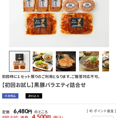
初回時に１セット限りのご利用となります。ご贈答対応不可。
【初回お試し】黒豚バラエティ詰合せ
冷凍商品
送料込み
6,480
[
45
ポイント進呈 ]
定価
のところ
4,500
初回お試し価格
税込