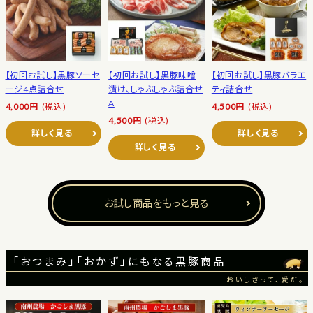
【初回お試し】黒豚ソーセ
【初回お試し】黒豚味噌
【初回お試し】黒豚バラエ
ージ4点詰合せ
漬け、しゃぶしゃぶ詰合せ
ティ詰合せ
A
4,000円
(税込)
4,500円
(税込)
4,500円
(税込)
詳しく見る
詳しく見る
詳しく見る
お試し商品をもっと見る
「おつまみ」「おかず」にもなる黒豚商品
おいしさって、愛だ。