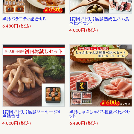
黒豚バラエティ詰合せB
【初回お試し】黒豚熟成生ハム食
べ比べセット
6,480
円
(税込)
4,000
円
(税込)
【初回お試し】黒豚ソーセージ4
黒豚しゃぶしゃぶ３種食べ比べセ
点詰合せ
ット
4,000
円
(税込)
6,480
円
(税込)