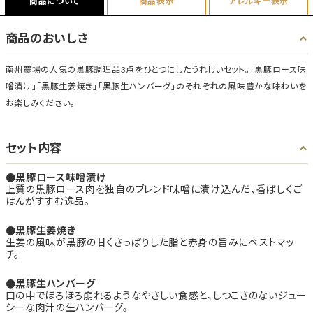
商品について
商品表示
アレルギー表示
商品のおいしさ
南州農場の人気の黒豚調理品3点をひとつにしたうれしいセット。「黒豚ロース味
噌漬け」「黒豚生姜焼き」「黒豚生ハンバーグ」のそれぞれの風味豊かな味わいを
お楽しみください。
セット内容
黒豚ロース味噌漬け
上質の黒豚ロース肉を独自のブレンド味噌に漬け込んだ、香ばしくご
はんがすすむ逸品。
黒豚生姜焼き
生姜の風味が黒豚の甘くさっぱりした脂と赤身の旨みにベストマッ
チ。
黒豚生ハンバーグ
口の中でほろほろ崩れるようなやさしい食感と、しつこさのないジュー
シーな肉汁の生ハンバーグ。