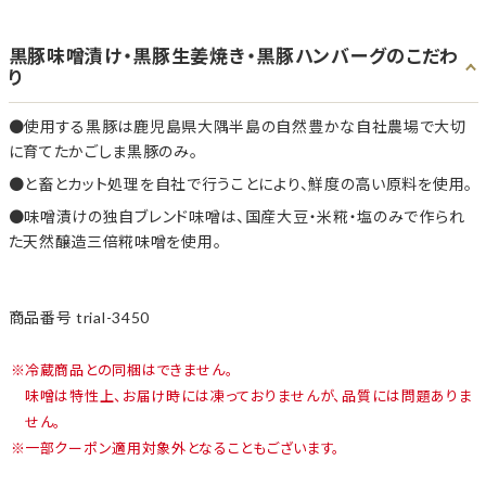
黒豚味噌漬け・黒豚生姜焼き・黒豚ハンバーグのこだわ
り
使用する黒豚は鹿児島県大隅半島の自然豊かな自社農場で大切
に育てたかごしま黒豚のみ。
と畜とカット処理を自社で行うことにより、鮮度の高い原料を使用。
味噌漬けの独自ブレンド味噌は、国産大豆・米糀・塩のみで作られ
た天然醸造三倍糀味噌を使用。
商品番号
trial-3450
冷蔵商品との同梱はできません。
味噌は特性上、お届け時には凍っておりませんが、品質には問題ありま
せん。
一部クーポン適用対象外となることもございます。