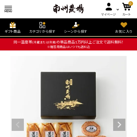
0
マイページ
カート
ギフト商品
カテゴリから探す
シーンから探す
お気に入り
同一温度帯
の単品商品1万円以上ご注文で送料無料！
(冷蔵または冷凍)
※贈答用商品はいつでも送料込