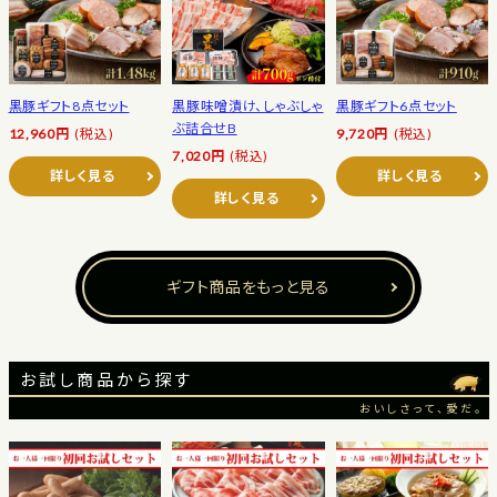
黒豚ギフト8点セット
黒豚味噌漬け、しゃぶしゃ
黒豚ギフト6点セット
ぶ詰合せB
12,960円
(税込)
9,720円
(税込)
7,020円
(税込)
詳しく見る
詳しく見る
詳しく見る
ギフト商品をもっと見る
お試し商品から探す
おいしさって、愛だ。