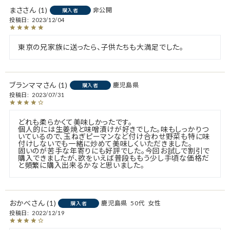
まさ
1
非公開
購入者
投稿日
2023/12/04
東京の兄家族に送ったら、子供たちも大満足でした。
ブランママ
1
鹿児島県
購入者
投稿日
2023/07/31
どれも柔らかくて美味しかったです。

個人的には生姜焼と味噌漬けが好きでした。味もしっかりつ
いているので、玉ねぎピーマンなど付け合わせ野菜も特に味
付けしないでも一緒に炒めて美味しくいただきました。

固いのが苦手な年寄りにも好評でした。今回お試しで割引で
購入できましたが、欲をいえば普段ももう少し手頃な価格だ
と頻繁に購入出来るかなと思いました。
おかべ
1
鹿児島県
50代
女性
購入者
投稿日
2022/12/19