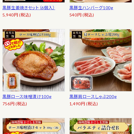
黒豚生姜焼きセット（6個入）
黒豚生ハンバーグ100g
5,940
円
(税込)
540
円
(税込)
黒豚ロース味噌漬け100g
黒豚肩ロースしゃぶ200g
756
円
(税込)
1,490
円
(税込)