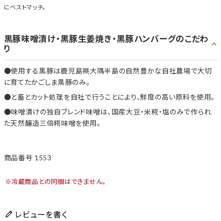
にベストマッチ。
黒豚味噌漬け・黒豚生姜焼き・黒豚ハンバーグのこだわ
り
使用する黒豚は鹿児島県大隅半島の自然豊かな自社農場で大切
に育てたかごしま黒豚のみ。
と畜とカット処理を自社で行うことにより、鮮度の高い原料を使用。
味噌漬けの独自ブレンド味噌は、国産大豆・米糀・塩のみで作られ
た天然醸造三倍糀味噌を使用。
商品番号
1553
冷蔵商品との同梱はできません。
レビューを書く