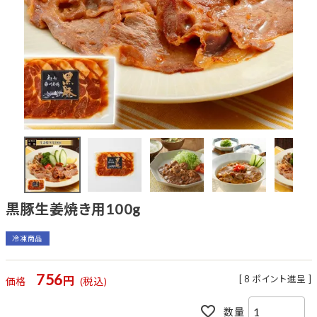
黒豚生姜焼き用100g
冷凍商品
756
[
8
ポイント進呈 ]
価格
税込