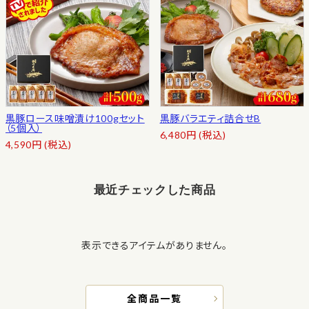
黒豚ロース味噌漬け100gセット
黒豚バラエティ詰合せB
（5個入）
6,480
円
(税込)
4,590
円
(税込)
最近チェックした商品
表示できるアイテムがありません。
全商品一覧