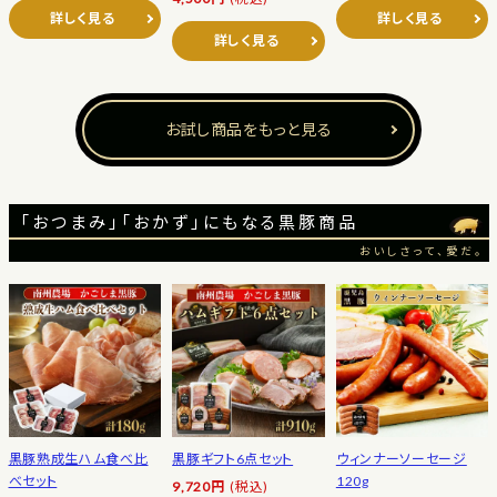
詳しく見る
詳しく見る
詳しく見る
お試し商品をもっと見る
「おつまみ」「おかず」にもなる黒豚商品
おいしさって、愛だ。
黒豚熟成生ハム食べ比
黒豚ギフト6点セット
ウィンナーソーセージ
べセット
120g
9,720円
(税込)