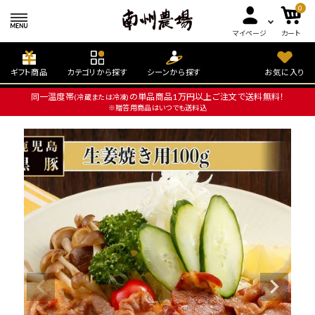
0
マイページ
カート
ギフト商品
カテゴリから探す
シーンから探す
お気に入り
同一温度帯
の単品商品1万円以上ご注文で送料無料！
(冷蔵または冷凍)
※贈答用商品はいつでも送料込