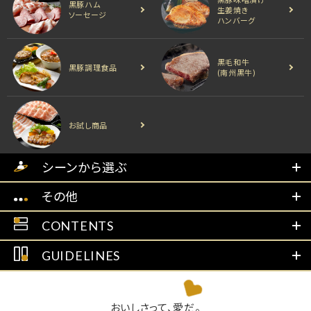
黒豚ハム
生姜焼き
ソーセージ
ハンバーグ
黒毛和牛
黒豚調理食品
(南州黒牛)
お試し商品
シーンから選ぶ
その他
CONTENTS
GUIDELINES
おいしさって、愛だ。