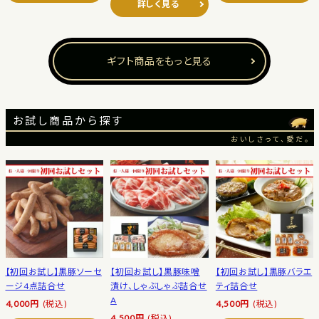
詳しく見る
ギフト商品をもっと見る
お試し商品から探す
おいしさって、愛だ。
【初回お試し】黒豚ソーセ
【初回お試し】黒豚味噌
【初回お試し】黒豚バラエ
ージ4点詰合せ
漬け、しゃぶしゃぶ詰合せ
ティ詰合せ
A
4,000円
(税込)
4,500円
(税込)
4,500円
(税込)