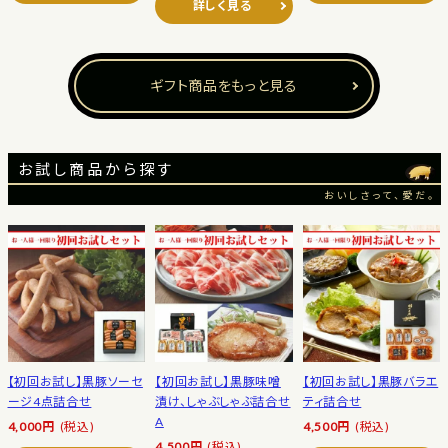
詳しく見る
ギフト商品をもっと見る
お試し商品から探す
おいしさって、愛だ。
【初回お試し】黒豚ソーセ
【初回お試し】黒豚味噌
【初回お試し】黒豚バラエ
ージ4点詰合せ
漬け、しゃぶしゃぶ詰合せ
ティ詰合せ
A
4,000円
(税込)
4,500円
(税込)
4,500円
(税込)