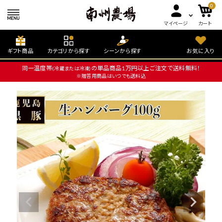
0
マイページ
カート
ギフト商品
カテゴリから探す
シーンから探す
お気に入り
同一温度帯
の単品商品1万円以上ご注文で送料無料！
(冷蔵または冷凍)
※贈答用商品はいつでも送料込