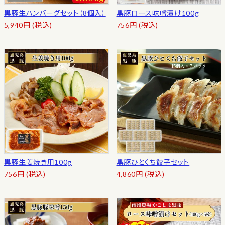
黒豚生ハンバーグセット（8個入）
黒豚ロース味噌漬け100g
5,940
円
(税込)
756
円
(税込)
黒豚生姜焼き用100g
黒豚ひとくち餃子セット
756
円
(税込)
4,860
円
(税込)