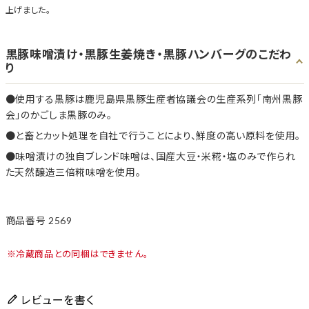
上げました。
黒豚味噌漬け・黒豚生姜焼き・黒豚ハンバーグのこだわ
り
使用する黒豚は鹿児島県黒豚生産者協議会の生産系列「南州黒豚
会」のかごしま黒豚のみ。
と畜とカット処理を自社で行うことにより、鮮度の高い原料を使用。
味噌漬けの独自ブレンド味噌は、国産大豆・米糀・塩のみで作られ
た天然醸造三倍糀味噌を使用。
商品番号
2569
冷蔵商品との同梱はできません。
レビューを書く