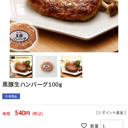
黒豚生ハンバーグ100g
冷凍商品
540
[
5
ポイント進呈 ]
価格
税込