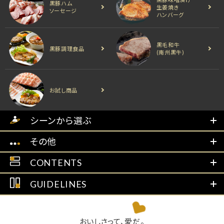
黒豚ハム
生姜焼き
ソーセージ
ハンバーグ
黒毛和牛
黒豚調理食品
(南州黒牛)
お試し商品
シーンから選ぶ
その他
CONTENTS
GUIDELINES
おいしさって、愛だ。