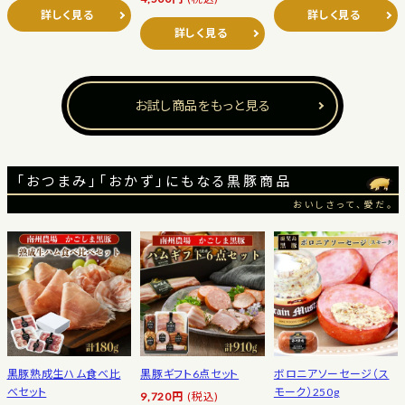
詳しく見る
詳しく見る
詳しく見る
お試し商品をもっと見る
「おつまみ」「おかず」にもなる黒豚商品
おいしさって、愛だ。
黒豚熟成生ハム食べ比
黒豚ギフト6点セット
ボロニアソーセージ（ス
べセット
モーク）250g
9,720円
(税込)