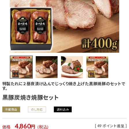
特製たれに２昼夜漬け込んでじっくり焼き上げた黒豚焼豚のセットで
す。
黒豚炭焼き焼豚セット
冷蔵商品
のし対応
送料込み
4,860
[
49
ポイント進呈 ]
価格
税込