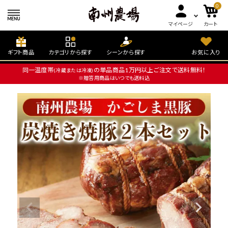
0
マイページ
カート
ギフト商品
カテゴリから探す
シーンから探す
お気に入り
同一温度帯
の単品商品1万円以上ご注文で送料無料！
(冷蔵または冷凍)
※贈答用商品はいつでも送料込