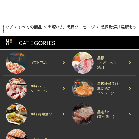
トップ
すべての商品
黒豚ハム・黒豚ソーセージ
黒豚炭焼き焼豚セッ
ト
CATEGORIES
黒豚
ギフト商品
しゃぶしゃぶ
焼肉
黒豚味噌漬け
黒豚ハム
生姜焼き
ソーセージ
ハンバーグ
黒毛和牛
黒豚調理食品
(南州黒牛)