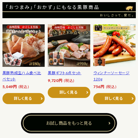
「おつまみ」「おかず」にもなる黒豚商品
おいしさって、愛だ。
黒豚熟成生ハム食べ比
黒豚ギフト6点セット
ウィンナーソーセージ
べセット
120g
9,720円
(税込)
5,049円
(税込)
756円
(税込)
詳しく見る
詳しく見る
詳しく見る
お試し商品をもっと見る