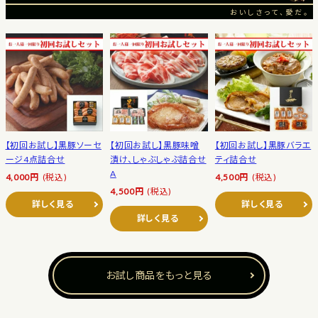
おいしさって、愛だ。
【初回お試し】黒豚ソーセ
【初回お試し】黒豚味噌
【初回お試し】黒豚バラエ
ージ4点詰合せ
漬け、しゃぶしゃぶ詰合せ
ティ詰合せ
A
4,000円
(税込)
4,500円
(税込)
4,500円
(税込)
詳しく見る
詳しく見る
詳しく見る
お試し商品をもっと見る