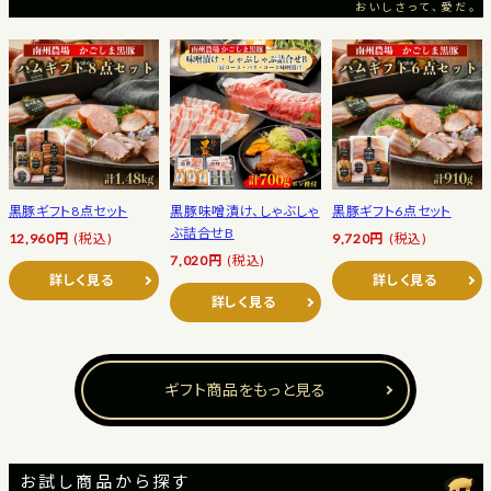
おいしさって、愛だ。
黒豚ギフト8点セット
黒豚味噌漬け、しゃぶしゃ
黒豚ギフト6点セット
ぶ詰合せB
12,960円
(税込)
9,720円
(税込)
7,020円
(税込)
詳しく見る
詳しく見る
詳しく見る
ギフト商品をもっと見る
お試し商品から探す