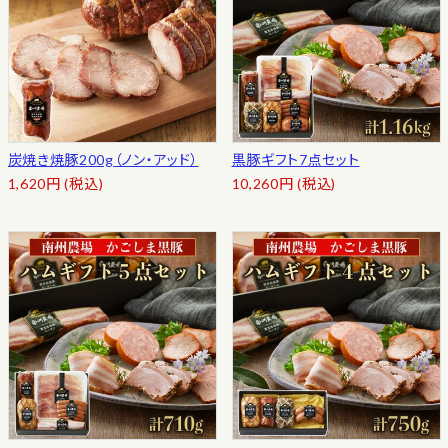
炭焼き焼豚200g（ノン・アッド）
黒豚ギフト7点セット
1,620
円
(税込)
10,260
円
(税込)