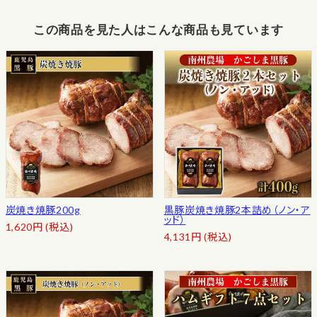
この商品を見た人はこんな商品も見ています
炭焼き焼豚200g
黒豚炭焼き焼豚2本詰め（ノン・ア
ッド）
1,620
円
(税込)
4,131
円
(税込)