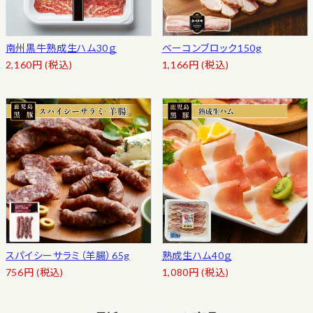
南州黒牛熟成生ハム30ｇ
ベーコンブロック150g
2,160
円
(税込)
1,166
円
(税込)
スパイシーサラミ（羊腸）65g
熟成生ハム40ｇ
756
円
(税込)
1,080
円
(税込)