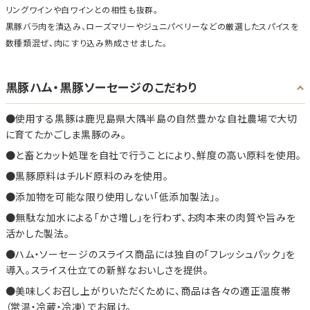
リングワインや白ワインとの相性も抜群。
黒豚バラ肉を漬込み、ローズマリーやジュニパベリーなどの厳選したスパイスを
数種類混ぜ、肉にすり込み熟成させました。
黒豚ハム・黒豚ソーセージのこだわり
使用する黒豚は鹿児島県大隅半島の自然豊かな自社農場で大切
に育てたかごしま黒豚のみ。
と畜とカット処理を自社で行うことにより、鮮度の高い原料を使用。
黒豚原料はチルド原料のみを使用。
添加物を可能な限り使用しない「低添加製法」。
無駄な加水による「かさ増し」を行わず、お肉本来の肉質や旨みを
活かした製法。
ハム・ソーセージのスライス商品には独自の「フレッシュパック」を
導入。スライス仕立ての新鮮なおいしさを提供。
美味しくお召し上がりいただくために、商品は各々の適正温度帯
（常温・冷蔵・冷凍）でお届け。