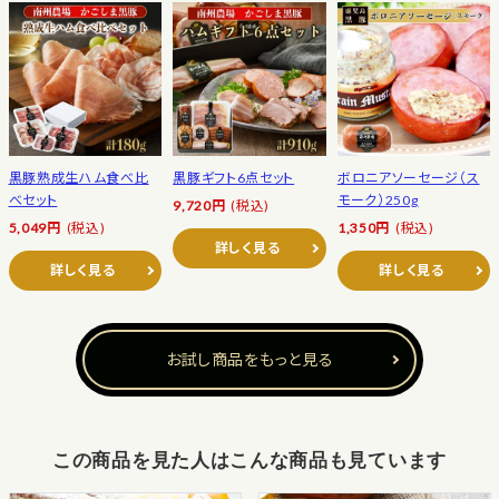
黒豚熟成生ハム食べ比
黒豚ギフト6点セット
ボロニアソーセージ（ス
べセット
モーク）250g
9,720円
(税込)
5,049円
(税込)
1,350円
(税込)
詳しく見る
詳しく見る
詳しく見る
お試し商品をもっと見る
この商品を見た人はこんな商品も見ています