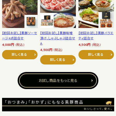
【初回お試し】黒豚ソーセ
【初回お試し】黒豚味噌
【初回お試し】黒豚バラエ
ージ4点詰合せ
漬け、しゃぶしゃぶ詰合せ
ティ詰合せ
A
4,000円
(税込)
4,500円
(税込)
4,500円
(税込)
詳しく見る
詳しく見る
詳しく見る
お試し商品をもっと見る
「おつまみ」「おかず」にもなる黒豚商品
おいしさって、愛だ。