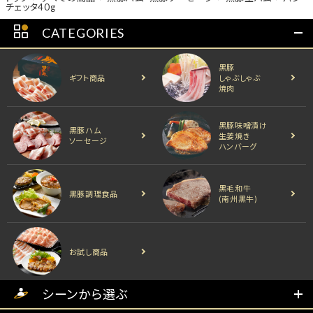
チェッタ40g
CATEGORIES
黒豚
ギフト商品
しゃぶしゃぶ
焼肉
黒豚味噌漬け
黒豚ハム
生姜焼き
ソーセージ
ハンバーグ
黒毛和牛
黒豚調理食品
(南州黒牛)
お試し商品
シーンから選ぶ