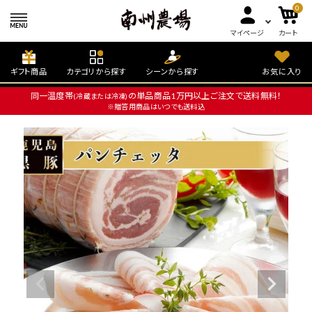
0
マイページ
カート
ギフト商品
カテゴリから探す
シーンから探す
お気に入り
同一温度帯
の単品商品1万円以上ご注文で送料無料！
(冷蔵または冷凍)
※贈答用商品はいつでも送料込