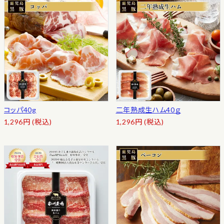
コッパ40g
二年熟成生ハム40ｇ
1,296
円
(税込)
1,296
円
(税込)