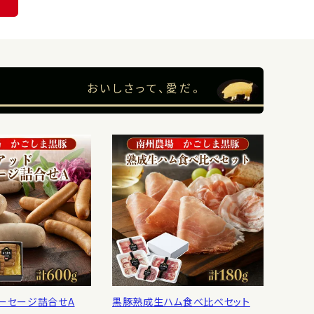
おいしさって、愛だ。
ソーセージ詰合せA
黒豚熟成生ハム食べ比べセット