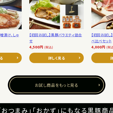
噌漬け、しゃ
【初回お試し】黒豚バラエティ詰合
【初回お試し
せ
べ比べセット
4,500円
4,000円
(税込)
(税
る
詳しく見る
お試し商品をもっと見る
「おつまみ」「おかず」にもなる黒豚商