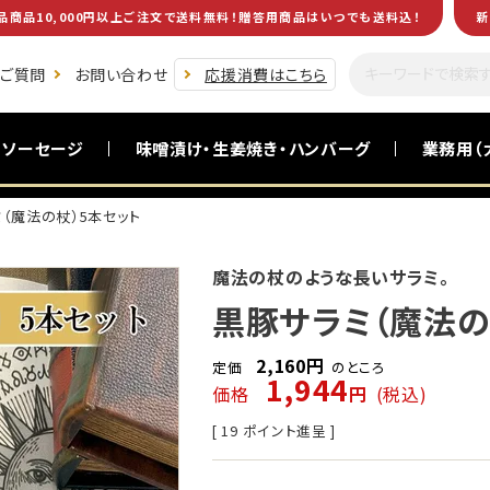
品商品10,000円以上ご注文で送料無料！贈答用商品はいつでも送料込！
新
るご質問
お問い合わせ
応援消費はこちら
・ソーセージ
味噌漬け・生姜焼き・ハンバーグ
業務用（
（魔法の杖）5本セット
黒毛和牛(南州黒牛)
食卓を助ける一品
お酒のおつまみ
お試し商品
魔法の杖のような長いサラミ。
黒豚サラミ（魔法の
2,160
定価
のところ
1,944
価格
税込
[
19
ポイント進呈 ]