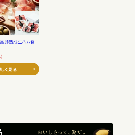
】黒豚熟成生ハム食
込)
詳しく見る
品
おいしさって、愛だ。