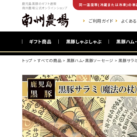
鹿児島黒豚のギフト通販
同一温度帯(冷蔵または冷凍)の単
南州農場公式オンラインショップ
ご利用ガイド
よくあ
ギフト商品
黒豚しゃぶしゃぶ
黒豚ハム
トップ
すべての商品
黒豚ハム・黒豚ソーセージ
黒豚サラミ
ご自宅向け商品
黒豚調理食品