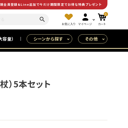
規会員登録&Line追加で今だけ期間限定でお得な特典プレゼント
0
search
お気に入り
マイページ
カート
大容量）
シーンから探す
その他
皆で食べる（大人数用）
特売
杖）5本セット