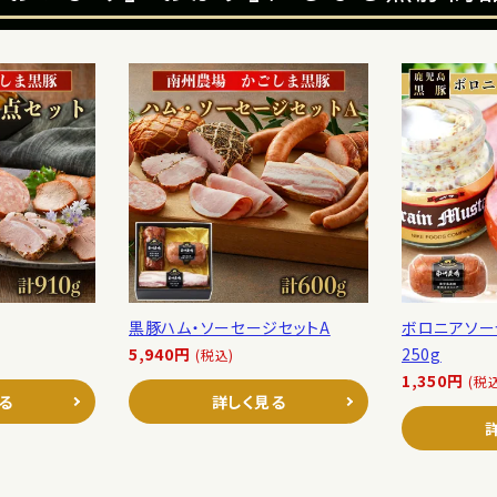
黒豚ハム・ソーセージセットA
ボロニアソー
5,940円
250g
(税込)
1,350円
(税
る
詳しく見る