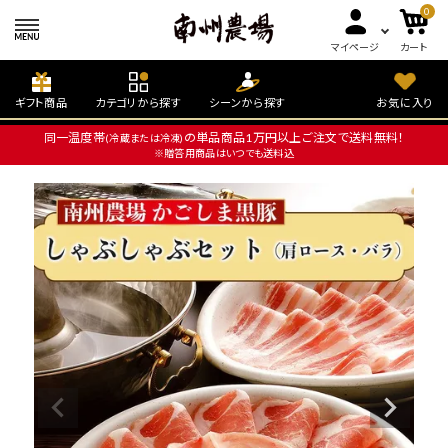
0
マイページ
カート
ギフト商品
カテゴリから探す
シーンから探す
お気に入り
同一温度帯
の単品商品1万円以上ご注文で送料無料！
(冷蔵または冷凍)
※贈答用商品はいつでも送料込