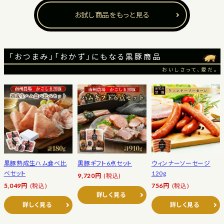
お試し商品をもっと見る
「おつまみ」「おかず」にもなる黒豚商品
おいしさって、愛だ。
黒豚熟成生ハム食べ比
黒豚ギフト6点セット
ウィンナーソーセージ
べセット
120g
9,720円
(税込)
5,049円
(税込)
756円
(税込)
詳しく見る
詳しく見る
詳しく見る