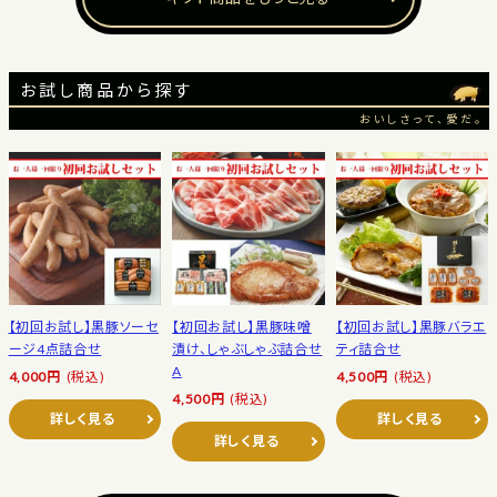
お試し商品から探す
おいしさって、愛だ。
【初回お試し】黒豚ソーセ
【初回お試し】黒豚味噌
【初回お試し】黒豚バラエ
ージ4点詰合せ
漬け、しゃぶしゃぶ詰合せ
ティ詰合せ
A
4,000円
(税込)
4,500円
(税込)
4,500円
(税込)
詳しく見る
詳しく見る
詳しく見る