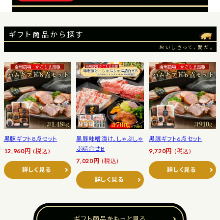
ギフト商品から探す
おいしさって、愛だ。
黒豚ギフト8点セット
黒豚味噌漬け、しゃぶしゃ
黒豚ギフト6点セット
ぶ詰合せB
12,960円
(税込)
9,720円
(税込)
7,020円
(税込)
詳しく見る
詳しく見る
詳しく見る
ギフト商品をもっと見る