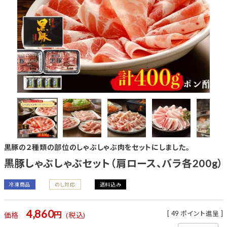
黒豚の２種類の部位のしゃぶしゃぶ肉をセットにしました。
黒豚しゃぶしゃぶセット（肩ロース、バラ各200g）
冷凍商品
のし対応
送料込み
4,860
[
49
ポイント進呈 ]
価格
税込