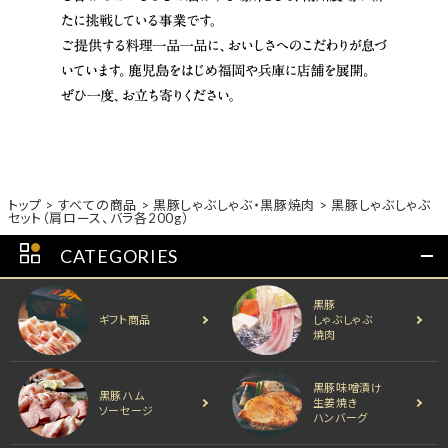
トップ
すべての商品
黒豚しゃぶしゃぶ・黒豚焼肉
黒豚しゃぶしゃぶ
セット（肩ロース、バラ各200g）
CATEGORIES
黒豚
ギフト商品
しゃぶしゃぶ
焼肉
黒豚味噌漬け
黒豚ハム
生姜焼き
ソーセージ
ハンバーグ