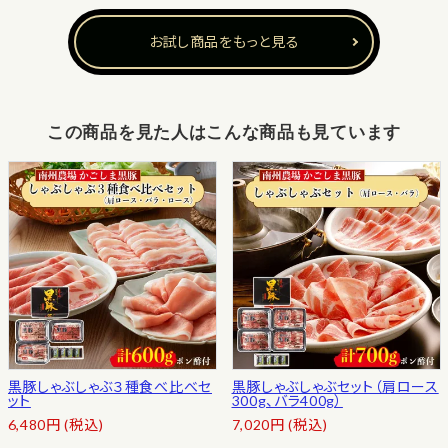
お試し商品をもっと見る
この商品を見た人はこんな商品も見ています
黒豚しゃぶしゃぶ３種食べ比べセ
黒豚しゃぶしゃぶセット（肩ロース
ット
300g、バラ400g）
6,480
円
(税込)
7,020
円
(税込)