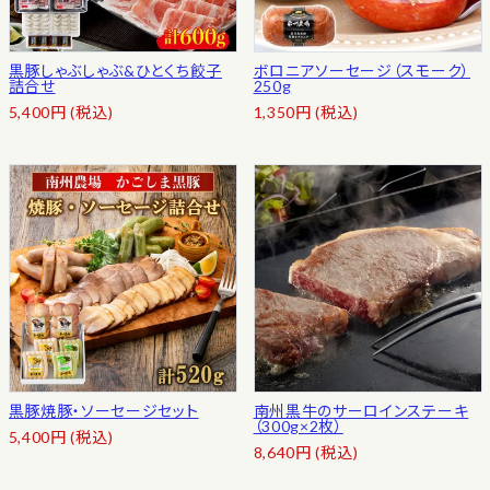
黒豚しゃぶしゃぶ&ひとくち餃子
ボロニアソーセージ（スモーク）
詰合せ
250g
5,400
円
(税込)
1,350
円
(税込)
黒豚焼豚・ソーセージセット
南州黒牛のサーロインステーキ
（300g×2枚）
5,400
円
(税込)
8,640
円
(税込)