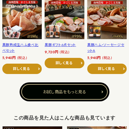
黒豚熟成生ハム食べ比
黒豚ギフト6点セット
黒豚ハム・ソーセージセ
べセット
ットA
9,720円
(税込)
5,940円
(税込)
5,940円
(税込)
詳しく見る
詳しく見る
詳しく見る
お試し商品をもっと見る
この商品を見た人はこんな商品も見ています