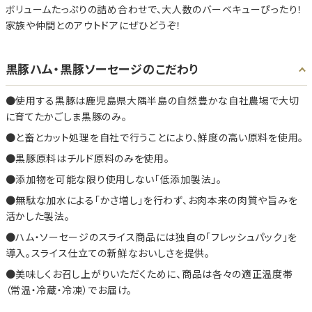
ボリュームたっぷりの詰め合わせで、大人数のバーベキューぴったり！
家族や仲間とのアウトドアにぜひどうぞ！
黒豚ハム・黒豚ソーセージのこだわり
使用する黒豚は鹿児島県大隅半島の自然豊かな自社農場で大切
に育てたかごしま黒豚のみ。
と畜とカット処理を自社で行うことにより、鮮度の高い原料を使用。
黒豚原料はチルド原料のみを使用。
添加物を可能な限り使用しない「低添加製法」。
無駄な加水による「かさ増し」を行わず、お肉本来の肉質や旨みを
活かした製法。
ハム・ソーセージのスライス商品には独自の「フレッシュパック」を
導入。スライス仕立ての新鮮なおいしさを提供。
美味しくお召し上がりいただくために、商品は各々の適正温度帯
（常温・冷蔵・冷凍）でお届け。