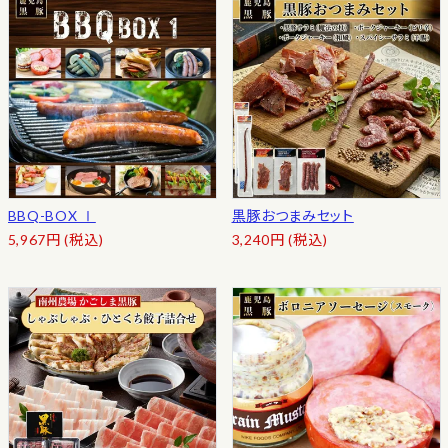
BBQ-BOX Ⅰ
黒豚おつまみセット
5,967
円
(税込)
3,240
円
(税込)