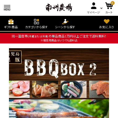
0
マイページ
カート
ギフト商品
カテゴリから探す
シーンから探す
お気に入り
同一温度帯
の単品商品1万円以上ご注文で送料無料！
(冷蔵または冷凍)
※贈答用商品はいつでも送料込