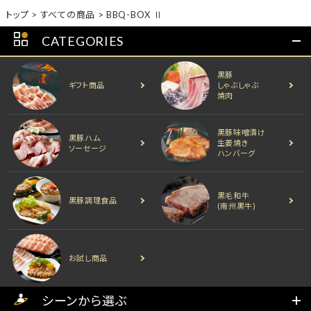
トップ
すべての商品
BBQ-BOX Ⅱ
CATEGORIES
黒豚
ギフト商品
しゃぶしゃぶ
焼肉
黒豚味噌漬け
黒豚ハム
生姜焼き
ソーセージ
ハンバーグ
黒毛和牛
黒豚調理食品
(南州黒牛)
お試し商品
シーンから選ぶ