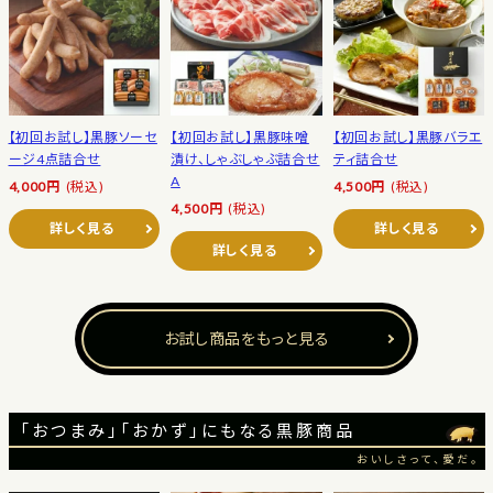
【初回お試し】黒豚ソーセ
【初回お試し】黒豚味噌
【初回お試し】黒豚バラエ
ージ4点詰合せ
漬け、しゃぶしゃぶ詰合せ
ティ詰合せ
A
4,000円
(税込)
4,500円
(税込)
4,500円
(税込)
詳しく見る
詳しく見る
詳しく見る
お試し商品をもっと見る
「おつまみ」「おかず」にもなる黒豚商品
おいしさって、愛だ。