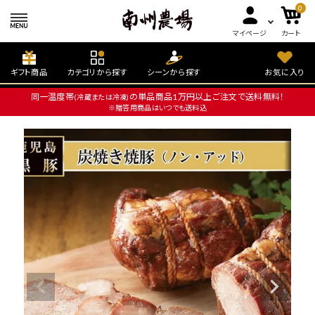
0
マイページ
カート
ギフト商品
カテゴリから探す
シーンから探す
お気に入り
同一温度帯
の単品商品1万円以上ご注文で送料無料！
(冷蔵または冷凍)
※贈答用商品はいつでも送料込