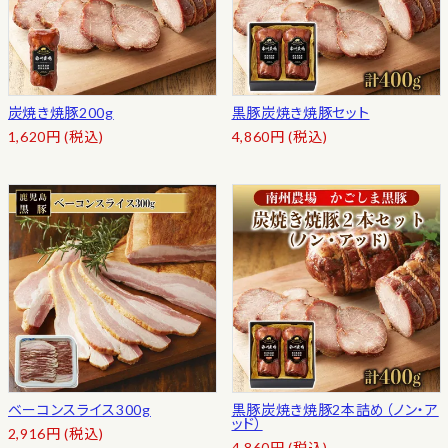
炭焼き焼豚200g
黒豚炭焼き焼豚セット
1,620
円
(税込)
4,860
円
(税込)
ベーコンスライス300g
黒豚炭焼き焼豚2本詰め（ノン・ア
ッド）
2,916
円
(税込)
4,860
円
(税込)