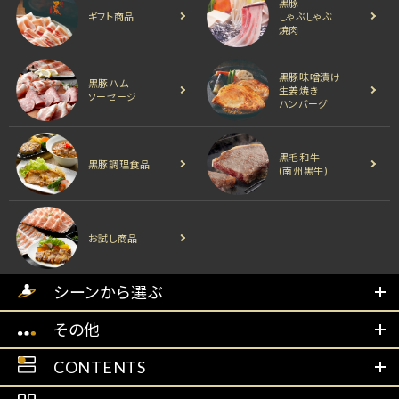
黒豚
ギフト商品
しゃぶしゃぶ
焼肉
黒豚味噌漬け
黒豚ハム
生姜焼き
ソーセージ
ハンバーグ
黒毛和牛
黒豚調理食品
(南州黒牛)
お試し商品
シーンから選ぶ
その他
CONTENTS