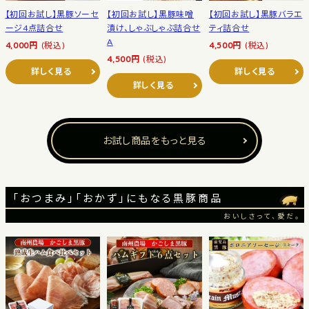
【初回お試し】黒豚ソーセ
【初回お試し】黒豚味噌
【初回お試し】黒豚バラエ
ージ4点詰合せ
漬け、しゃぶしゃぶ詰合せ
ティ詰合せ
A
4,000円
(税込)
4,500円
(税込)
4,500円
(税込)
詳しく見る
詳しく見る
詳しく見る
お試し商品をもっと見る
「おつまみ」「おかず」にもなる黒豚商品
おいしさって、愛だ。