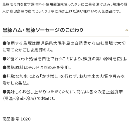
黒豚モモ肉を化学調味料不使用醤油を使ったタレに二昼夜漬け込み、熟練の職
人が鹿児島産の炭でじっくり丁寧に焼き上げた深い味わいの人気商品です。
黒豚ハム・黒豚ソーセージのこだわり
使用する黒豚は鹿児島県大隅半島の自然豊かな自社農場で大切
に育てたかごしま黒豚のみ。
と畜とカット処理を自社で行うことにより、鮮度の高い原料を使用。
黒豚原料はチルド原料のみを使用。
無駄な加水による「かさ増し」を行わず、お肉本来の肉質や旨みを
活かした製法。
美味しくお召し上がりいただくために、商品は各々の適正温度帯
（常温・冷蔵・冷凍）でお届け。
商品番号
1020