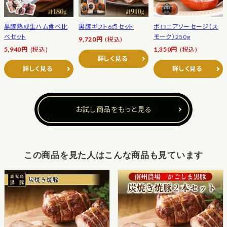
黒豚熟成生ハム食べ比
黒豚ギフト6点セット
ボロニアソーセージ（ス
べセット
モーク）250g
9,720円
(税込)
5,940円
(税込)
1,350円
(税込)
詳しく見る
詳しく見る
詳しく見る
お試し商品をもっと見る
この商品を見た人はこんな商品も見ています