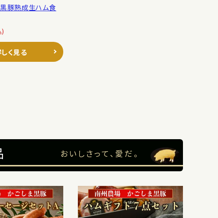
】黒豚熟成生ハム食
込)
詳しく見る
品
おいしさって、愛だ。