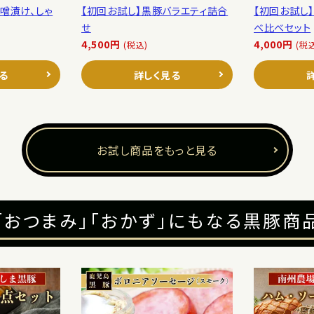
噌漬け、しゃ
【初回お試し】黒豚バラエティ詰合
【初回お試し
せ
べ比べセット
4,500円
4,000円
(税込)
(税
る
詳しく見る
お試し商品をもっと見る
「おつまみ」「おかず」にもなる黒豚商