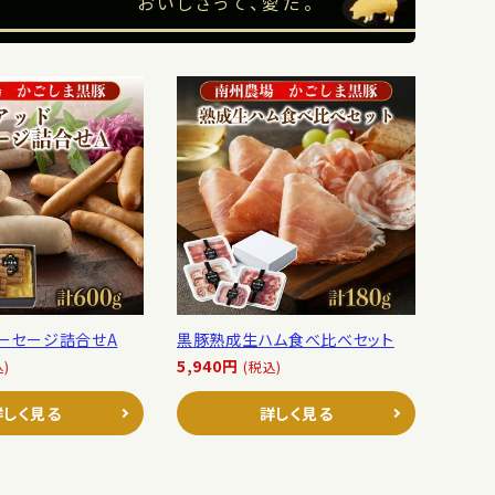
おいしさって、愛だ。
ソーセージ詰合せA
黒豚熟成生ハム食べ比べセット
5,940円
込)
(税込)
詳しく見る
詳しく見る