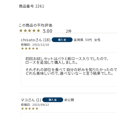
商品番号
2261
5.00
2
chisato
18
滋賀県
50代
女性
購入者
投稿日
2023/12/16
初回お試しセットはバラと肩ロース入りでしたので、

ロースを追加して購入しました。

それぞれの部位を食べて自分の好みを知りたかったのです
どれも美味しいので、選べないなーと言う結果でした。

マコ
1
非公開
購入者
投稿日
2023/09/12