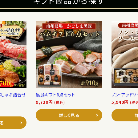
ギフト商品から探す
ぶしゃぶ詰合せ
黒豚ギフト6点セット
ノン・アッド
9,720円
5,940円
(税込)
(税
詳しく見る
る