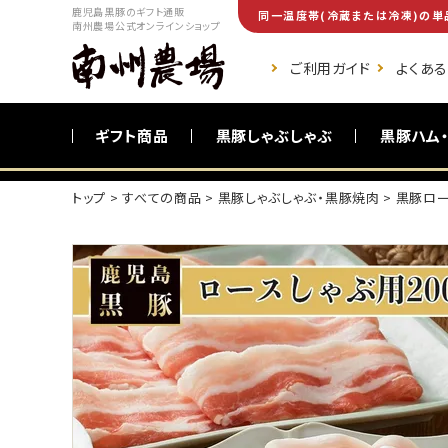
鹿児島黒豚のギフト通販
同一温度帯(冷蔵または冷凍)の単
南州農場公式オンラインショップ
ご利用ガイド
よくあ
ギフト商品
黒豚しゃぶしゃぶ
黒豚ハム
トップ
すべての商品
黒豚しゃぶしゃぶ・黒豚焼肉
黒豚ロー
ご自宅向け商品
黒豚調理食品