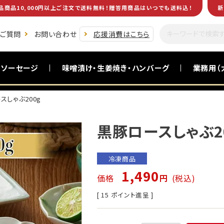
品商品10,000円以上ご注文で送料無料！贈答用商品はいつでも送料込！
新
るご質問
お問い合わせ
応援消費はこちら
・ソーセージ
味噌漬け・生姜焼き・ハンバーグ
業務用（
スしゃぶ200g
黒毛和牛(南州黒牛)
食卓を助ける一品
お酒のおつまみ
お試し商品
黒豚ロースしゃぶ2
冷凍商品
1,490
価格
税込
[
15
ポイント進呈 ]