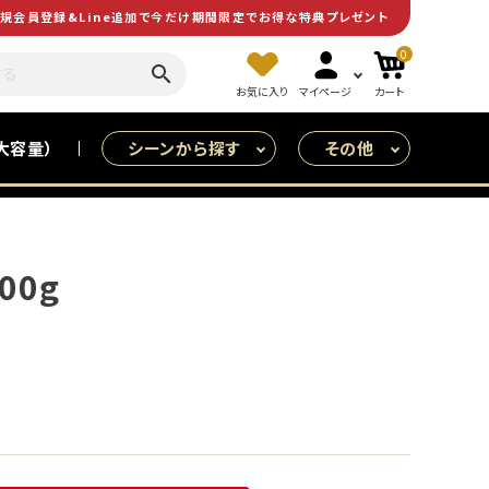
規会員登録&Line追加で今だけ期間限定でお得な特典プレゼント
0
search
お気に入り
マイページ
カート
大容量）
シーンから探す
その他
皆で食べる（大人数用）
特売
00g