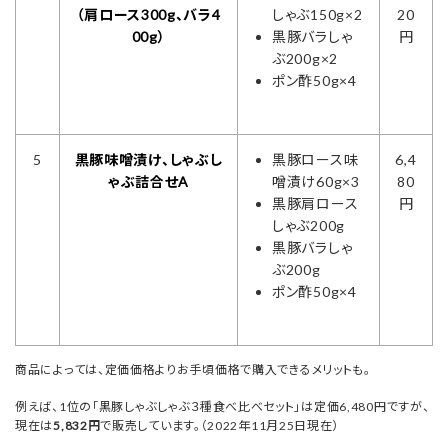
（肩ロース300g、バラ4
しゃぶ150g×2
20
00g）
黒豚バラしゃ
円
ぶ200g×2
ポン酢50g×4
5
黒豚味噌漬け、しゃぶし
黒豚ロース味
6,4
ゃぶ詰合せA
噌漬け60g×3
80
黒豚肩ロース
円
しゃぶ200g
黒豚バラしゃ
ぶ200g
ポン酢50g×4
商品によっては、定価価格よりお手頃価格で購入できるメリットも。
例えば、1位の「黒豚しゃぶしゃぶ３種食べ比べセット」は定価6,480円ですが、
現在は
5,832円
で販売しています。（2022年11月25日現在）