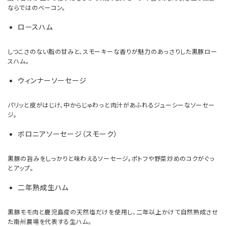
ならではのベーコン。
ロースハム
しつこさのない脂の甘みと、スモーキーな香りが魅力のあっさりした黒豚ロー
スハム。
ウィンナーソーセージ
パリッと皮がはじけ、中からじゅわっと肉汁があふれるジューシーなソーセー
ジ。
ボロニアソーセージ（スモーク）
黒豚の旨みをしっかりと味わえるソーセージ。ポトフや野菜炒めのコクがぐっ
とアップ。
二年熟成生ハム
黒豚モモ肉と鹿児島産の天然塩だけを使用し、二年以上かけて自然熟成させ
た南州農場を代表する生ハム。