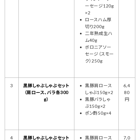
ーセージ120g
×2
ロースハム厚
切り200g
二年熟成生ハ
ム40g
ボロニアソー
セージ（スモー
ク）250g
3
黒豚しゃぶしゃぶセット
黒豚肩ロース
6,4
（肩ロース、バラ各300
しゃぶ150g×2
80
g）
黒豚バラしゃ
円
ぶ150g×2
ポン酢50g×4
4
黒豚しゃぶしゃぶセット
黒豚肩ロース
7,0