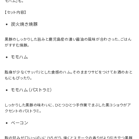
モハム」も。
【セット内容】
炭火焼き焼豚
黒豚のしっかりした旨みと鹿児島産の濃い醤油の風味が合わさった、ごはん
がすすむ焼豚。
モモハム
脂身が少なくサッパリとした食感のハム。そのままワサビをつけてお酒のおと
もにもぴったり。
モモハム（パストラミ）
しっかりした黒豚の味わいに、ひとつひとつ手作業でまぶした黒コショウがア
クセントのパストラミ。
ベーコン
脂の甘みが口いっぱいにひろがり、焼くとスモークの香りがより引き立つ黒豚