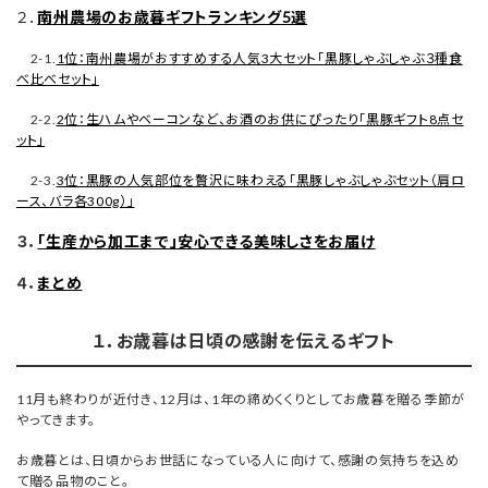
２．
南州農場のお歳暮ギフトランキング5選
2-1.
1位：南州農場がおすすめする人気3大セット「黒豚しゃぶしゃぶ３種食
べ比べセット」
2-2.
2位：生ハムやベーコンなど、お酒のお供にぴったり「黒豚ギフト8点セ
ット」
2-3.
3位：黒豚の人気部位を贅沢に味わえる「黒豚しゃぶしゃぶセット（肩ロ
ース、バラ各300g）」
３．
「生産から加工まで」安心できる美味しさをお届け
４．
まとめ
１．お
歳暮は日頃の感謝を伝えるギフト
11月も終わりが近付き、12月は、1年の締めくくりとしてお歳暮を贈る季節が
やってきます。
お歳暮とは、日頃からお世話になっている人に向けて、感謝の気持ちを込め
て贈る品物のこと。