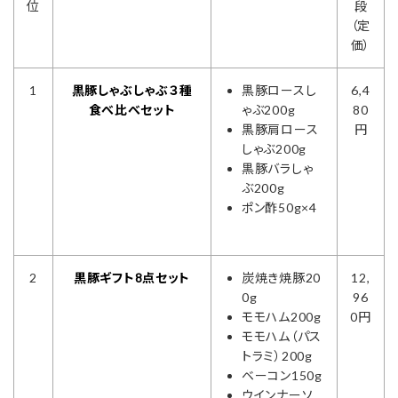
位
段
（定
価）
1
黒豚しゃぶしゃぶ３種
黒豚ロースし
6,4
食べ比べセット
ゃぶ200g
80
黒豚肩ロース
円
しゃぶ200g
黒豚バラしゃ
ぶ200g
ポン酢50g×4
2
黒豚ギフト8点セット
炭焼き焼豚20
12,
0g
96
モモハム200g
0円
モモハム（パス
トラミ）200g
ベーコン150g
ウインナーソ