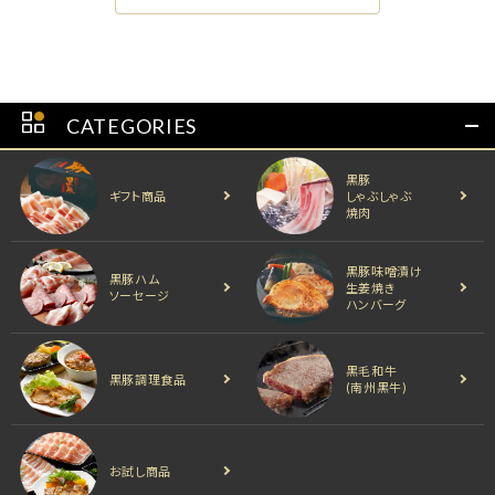
CATEGORIES
黒豚
ギフト商品
しゃぶしゃぶ
焼肉
黒豚味噌漬け
黒豚ハム
生姜焼き
ソーセージ
ハンバーグ
黒毛和牛
黒豚調理食品
(南州黒牛)
お試し商品