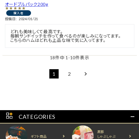
オードブルパック200g
購入者
投稿日
2024/01/21
どれも美味しくて最高です。

毎朝サンドイッチを作って食べるのが楽しみになってます。

こちらのハムはどれも上品な味で気に入ってます。
18
件中
1
-
10
件表示
1
2
CATEGORIES
黒豚
ギフト商品
しゃぶしゃぶ