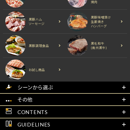
焼肉
黒豚味噌漬け
黒豚ハム
生姜焼き
ソーセージ
ハンバーグ
黒毛和牛
黒豚調理食品
(南州黒牛)
お試し商品
シーンから選ぶ
その他
CONTENTS
GUIDELINES