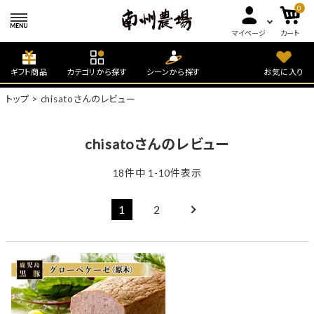
0
マイページ
カート
ギフト商品
カテゴリから探す
シーンから探す
お気に入り
トップ
chisatoさんのレビュー
chisatoさんのレビュー
18
件中
1
-
10
件表示
1
2