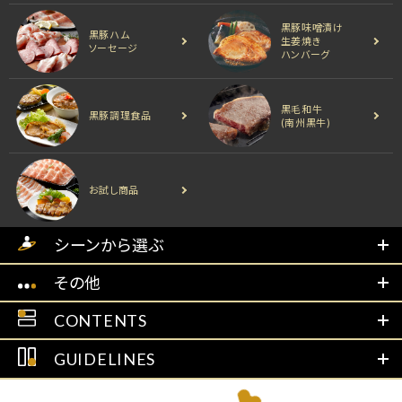
黒豚味噌漬け
黒豚ハム
生姜焼き
ソーセージ
ハンバーグ
黒毛和牛
黒豚調理食品
(南州黒牛)
お試し商品
シーンから選ぶ
その他
CONTENTS
GUIDELINES