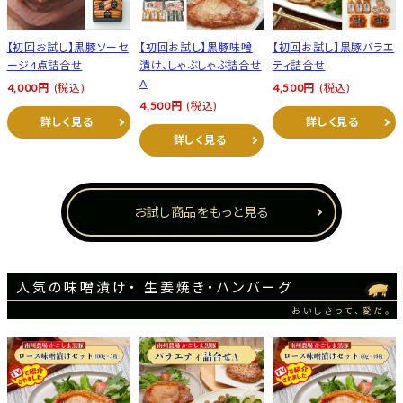
【初回お試し】黒豚ソーセ
【初回お試し】黒豚味噌
【初回お試し】黒豚バラエ
ージ4点詰合せ
漬け、しゃぶしゃぶ詰合せ
ティ詰合せ
A
4,000円
(税込)
4,500円
(税込)
4,500円
(税込)
詳しく見る
詳しく見る
詳しく見る
お試し商品をもっと見る
人気の味噌漬け・ 生姜焼き・ハンバーグ
おいしさって、愛だ。