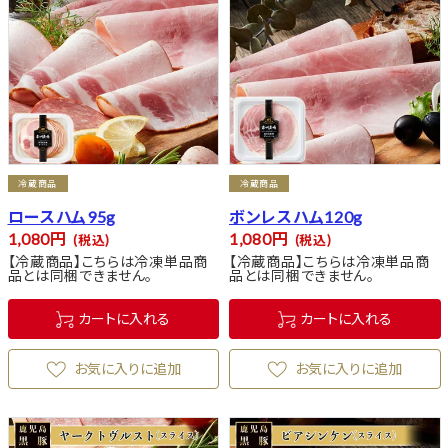
冷蔵商品
冷蔵商品
ロースハム95g
ボンレスハム120g
1,080
1,080
税込
税込
【冷蔵商品】こちらは冷凍単品商
【冷蔵商品】こちらは冷凍単品商
品とは同梱できません。
品とは同梱できません。
カートに入れる
カートに入れる
お気に入りに追加
お気に入りに追加