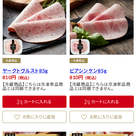
冷蔵商品
冷蔵商品
ヤークトヴルスト85g
ビアシンケン85g
810
810
税込
税込
【冷蔵商品】こちらは冷凍単品商
【冷蔵商品】こちらは冷凍単品商
品とは同梱できません。
品とは同梱できません。
カートに入れる
カートに入れる
お気に入りに追加
お気に入りに追加