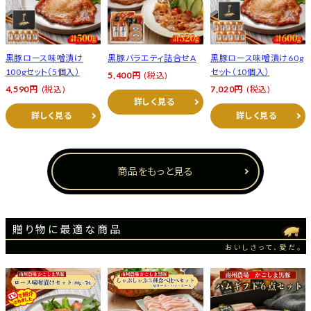
黒豚ロース味噌漬け
黒豚バラエティ詰合せA
黒豚ロース味噌漬け60g
100gセット（5個入）
セット（10個入）
5,400円
(税込)
4,590円
(税込)
7,020円
(税込)
詳しく見る
詳しく見る
詳しく見る
商品をもっと見る
贈り物に最適な商品
おいしさって、愛だ。