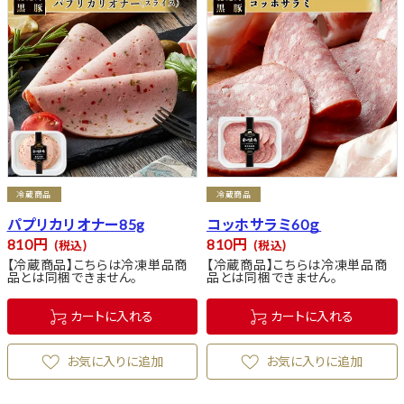
冷蔵商品
冷蔵商品
パプリカリオナー85g
コッホサラミ60ｇ
810
810
税込
税込
【冷蔵商品】こちらは冷凍単品商
【冷蔵商品】こちらは冷凍単品商
品とは同梱できません。
品とは同梱できません。
カートに入れる
カートに入れる
お気に入りに追加
お気に入りに追加