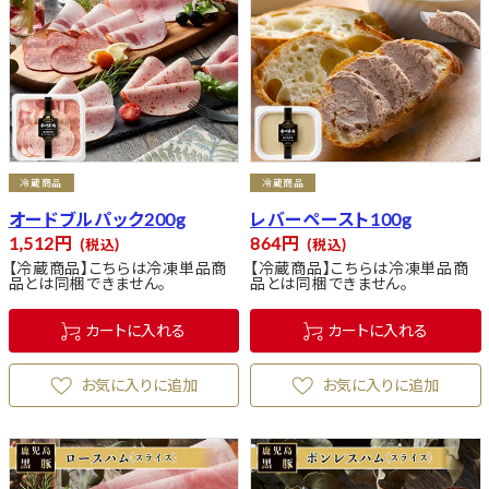
冷蔵商品
冷蔵商品
オードブルパック200g
レバーペースト100g
1,512
864
税込
税込
【冷蔵商品】こちらは冷凍単品商
【冷蔵商品】こちらは冷凍単品商
品とは同梱できません。
品とは同梱できません。
カートに入れる
カートに入れる
お気に入りに追加
お気に入りに追加