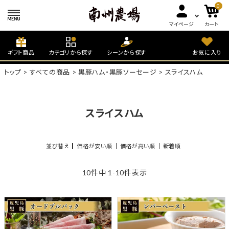
0
マイページ
カート
ギフト商品
カテゴリから探す
シーンから探す
お気に入り
トップ
すべての商品
黒豚ハム・黒豚ソーセージ
スライスハム
スライスハム
並び替え
価格が安い順
価格が高い順
新着順
10
件中
1
-
10
件表示