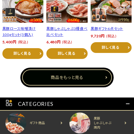
黒豚ロース味噌漬け
黒豚しゃぶしゃぶ3種食べ
黒豚ギフト6点セット
100gセット(5個入)
比べセット
9,720円
(税込)
5,400円
(税込)
6,480円
(税込)
詳しく見る
詳しく見る
詳しく見る
商品をもっと見る
CATEGORIES
黒豚
ギフト商品
しゃぶしゃぶ
焼肉