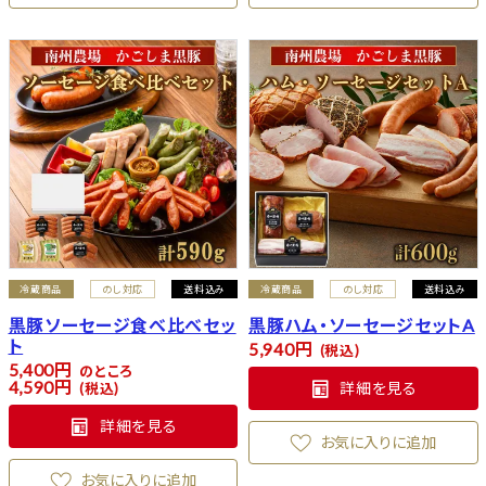
冷蔵商品
のし対応
送料込み
冷蔵商品
のし対応
送料込み
黒豚ソーセージ食べ比べセッ
黒豚ハム・ソーセージセットA
ト
5,940
税込
5,400
のところ
4,590
詳細を見る
税込
詳細を見る
お気に入りに追加
お気に入りに追加