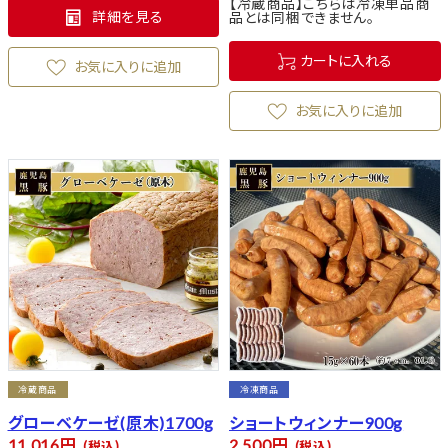
【冷蔵商品】こちらは冷凍単品商
詳細を見る
品とは同梱できません。
カートに入れる
お気に入りに追加
お気に入りに追加
冷蔵商品
冷凍商品
グローベケーゼ(原木)1700g
ショートウィンナー900g
11,016
2,500
税込
税込