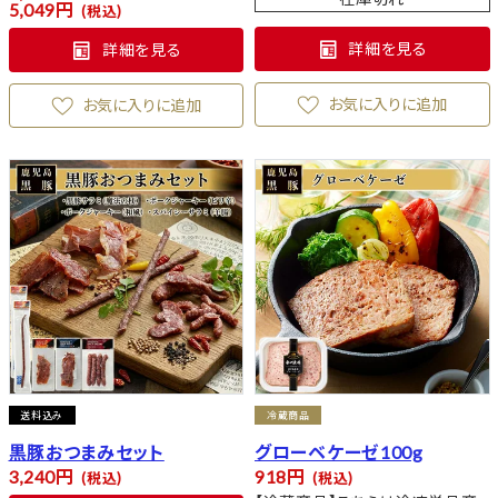
5,049
税込
詳細を見る
詳細を見る
お気に入りに追加
お気に入りに追加
送料込み
冷蔵商品
黒豚おつまみセット
グローベケーゼ100g
3,240
918
税込
税込