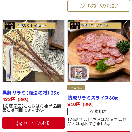
お気に入りに追加
冷蔵商品
黒豚サラミ（魔法の杖）35g
熟成サラミスライス60g
432
税込
810
税込
【冷蔵商品】こちらは冷凍単品商
品とは同梱できません。
在庫切れ
【冷蔵商品】こちらは冷凍単品商
カートに入れる
品とは同梱できません。