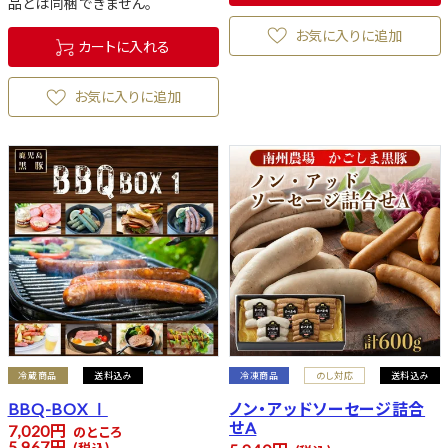
品とは同梱できません。
お気に入りに追加
カートに入れる
お気に入りに追加
冷蔵商品
送料込み
冷凍商品
のし対応
送料込み
BBQ-BOX Ⅰ
ノン・アッドソーセージ詰合
せA
7,020
のところ
5,967