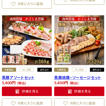
お気に入りに追加
冷蔵商品
のし対応
送料込み
冷蔵商品
のし対応
送料込み
黒豚アソートセット
黒豚焼豚・ソーセージセット
5,400
5,400
税込
税込
詳細を見る
詳細を見る
お気に入りに追加
お気に入りに追加