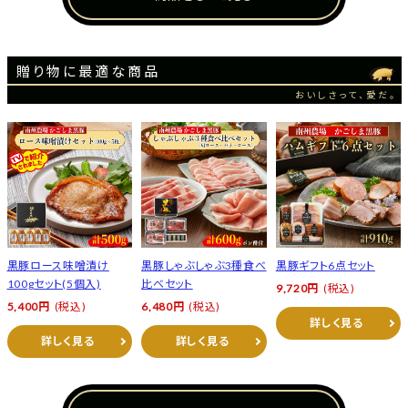
贈り物に最適な商品
おいしさって、愛だ。
黒豚ロース味噌漬け
黒豚しゃぶしゃぶ3種食べ
黒豚ギフト6点セット
100gセット(5個入)
比べセット
9,720円
(税込)
5,400円
(税込)
6,480円
(税込)
詳しく見る
詳しく見る
詳しく見る