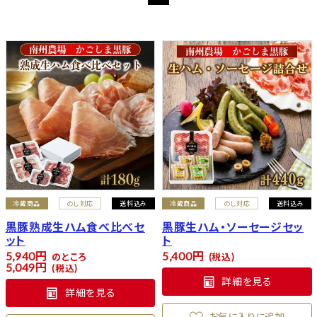
冷蔵商品
のし対応
送料込み
冷蔵商品
のし対応
送料込み
黒豚熟成生ハム食べ比べセ
黒豚生ハム・ソーセージセッ
ット
ト
5,940
5,400
のところ
税込
5,049
税込
詳細を見る
詳細を見る
お気に入りに追加