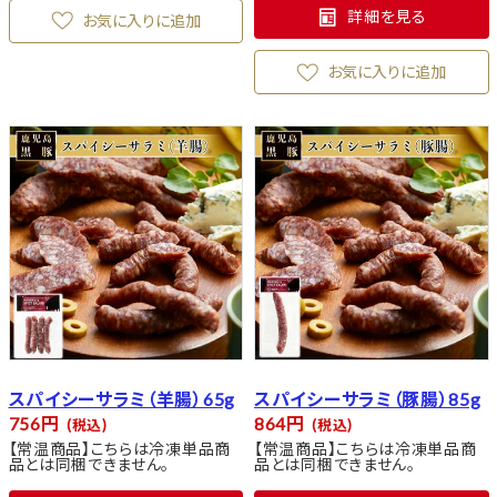
詳細を見る
お気に入りに追加
お気に入りに追加
スパイシーサラミ（羊腸）65g
スパイシーサラミ（豚腸）85g
756
864
税込
税込
【常温商品】こちらは冷凍単品商
【常温商品】こちらは冷凍単品商
品とは同梱できません。
品とは同梱できません。