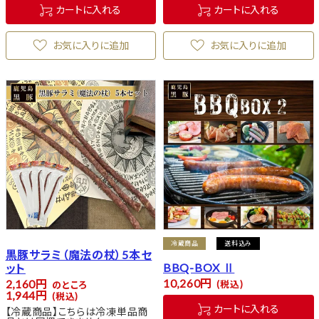
カートに入れる
カートに入れる
お気に入りに追加
お気に入りに追加
冷蔵商品
送料込み
黒豚サラミ（魔法の杖）5本セ
BBQ-BOX Ⅱ
ット
10,260
2,160
税込
のところ
1,944
税込
カートに入れる
【冷蔵商品】こちらは冷凍単品商