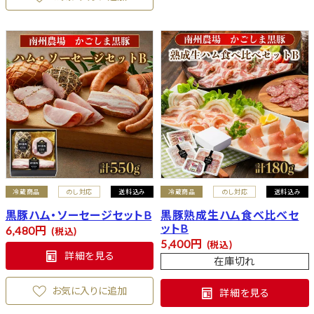
冷蔵商品
のし対応
送料込み
冷蔵商品
のし対応
送料込み
黒豚ハム・ソーセージセットB
黒豚熟成生ハム食べ比べセ
ットB
6,480
税込
5,400
税込
詳細を見る
在庫切れ
お気に入りに追加
詳細を見る