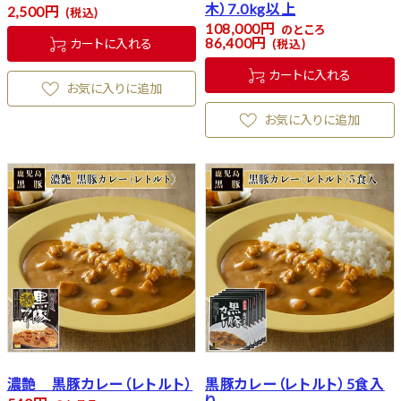
木）7.0kg以上
2,500
税込
108,000
のところ
86,400
カートに入れる
税込
カートに入れる
お気に入りに追加
お気に入りに追加
濃艶 黒豚カレー（レトルト）
黒豚カレー（レトルト）5食入
り