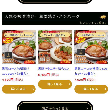
人気の味噌漬け・ 生姜焼き・ハンバーグ
おいしさって、愛だ。
黒豚ロース味噌漬け
黒豚バラエティ詰合せA
黒豚ロース味噌漬け60g
100gセット（5個入）
セット（10個入）
5,400円
(税込)
4,590円
(税込)
7,020円
(税込)
詳しく見る
詳しく見る
詳しく見る
商品をもっと見る