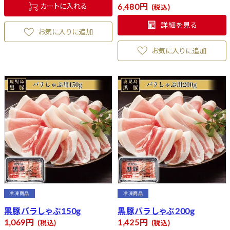
カートに入れる
6,480
税込
詳細を見る
お気に入りに追加
お気に入りに追加
冷凍商品
冷凍商品
黒豚バラしゃぶ150g
黒豚バラしゃぶ200g
1,069
1,425
税込
税込