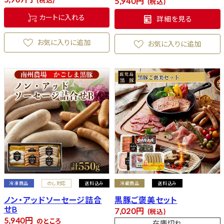
税込
5,940
税込
カートに入れる
詳細を見る
お気に入りに追加
お気に入りに追加
冷凍商品
のし対応
送料込み
冷蔵商品
送料込み
ノン・アッドソーセージ詰合
黒豚ご褒美セット
せB
7,020
税込
5,940
のところ
在庫切れ