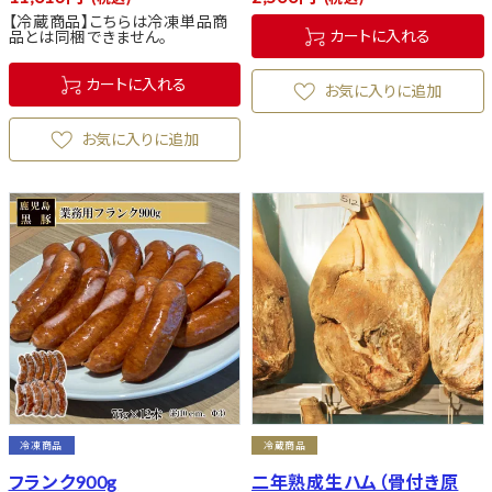
【冷蔵商品】こちらは冷凍単品商
カートに入れる
品とは同梱できません。
カートに入れる
お気に入りに追加
お気に入りに追加
冷凍商品
冷蔵商品
フランク900g
二年熟成生ハム（骨付き原