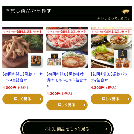
お試し商品から探す
おいしさって、愛だ。
【初回お試し】黒豚ソーセ
【初回お試し】黒豚味噌
【初回お試し】黒豚バラエ
ージ4点詰合せ
漬け、しゃぶしゃぶ詰合せ
ティ詰合せ
A
4,000円
(税込)
4,500円
(税込)
4,500円
(税込)
詳しく見る
詳しく見る
詳しく見る
お試し商品をもっと見る