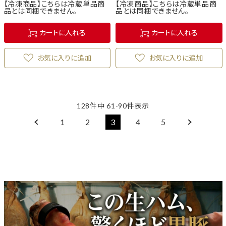
【冷凍商品】こちらは冷蔵単品商
【冷凍商品】こちらは冷蔵単品商
品とは同梱できません。
品とは同梱できません。
カートに入れる
カートに入れる
お気に入りに追加
お気に入りに追加
128
件中
61
-
90
件表示
1
2
3
4
5