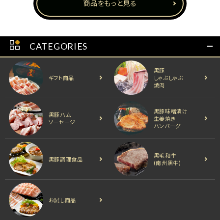
商品をもっと見る
CATEGORIES
黒豚
ギフト商品
しゃぶしゃぶ
焼肉
黒豚味噌漬け
黒豚ハム
生姜焼き
ソーセージ
ハンバーグ
黒毛和牛
黒豚調理食品
(南州黒牛)
お試し商品