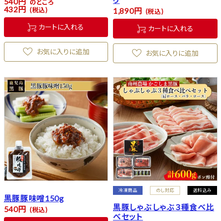
540
のところ
432
税込
1,890
税込
カートに入れる
カートに入れる
お気に入りに追加
お気に入りに追加
冷凍商品
のし対応
送料込み
黒豚豚味噌150g
黒豚しゃぶしゃぶ３種食べ比
540
税込
べセット