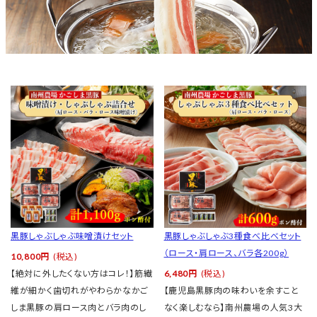
黒豚しゃぶしゃぶ味噌漬けセット
黒豚しゃぶしゃぶ3種食べ比べセット
（ロース・肩ロース、バラ各200g）
10,800円
(税込)
【絶対に外したくない方はコレ！】筋繊
6,480円
(税込)
維が細かく歯切れがやわらかなかご
【鹿児島黒豚肉の味わいを余すこと
しま黒豚の肩ロース肉とバラ肉のし
なく楽しむなら】南州農場の人気3大