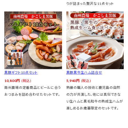
りが詰まった贅沢な11点セット
黒豚ギフト10点セット
黒豚黒牛生ハム詰合せ
10,800円
(税込)
5,940円
(税込)
南州農場の定番商品とビールに合う
熟練の職人の技術と鹿児島の自然
おつまみを詰め合わせたセットです。
の力が共演した、他には真似できな
い生ハムと黒毛和牛の熟成生ハムが
楽しめるお歳暮限定のセットです。