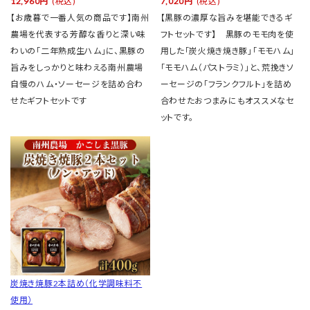
12,960円
(税込)
7,020円
(税込)
【お歳暮で一番人気の商品です】南州
【黒豚の濃厚な旨みを堪能できるギ
農場を代表する芳醇な香りと深い味
フトセットです】 黒豚のモモ肉を使
わいの「二年熟成生ハム」に、黒豚の
用した「炭火焼き焼き豚」「モモハム」
旨みをしっかりと味わえる南州農場
「モモハム（パストラミ）」と、荒挽きソ
自慢のハム・ソーセージを詰め合わ
ーセージの「フランクフルト」を詰め
せたギフトセットです
合わせたおつまみにもオススメなセ
ットです。
炭焼き焼豚2本詰め（化学調味料不
使用）