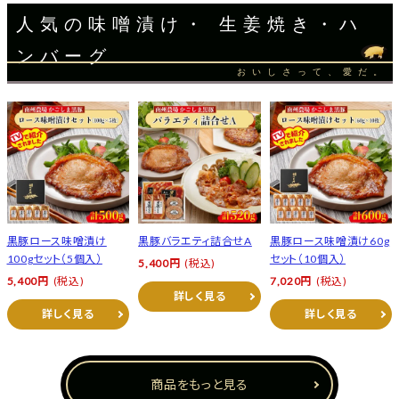
人気の味噌漬け・ 生姜焼き・ハ
ンバーグ
おいしさって、愛だ。
黒豚ロース味噌漬け
黒豚バラエティ詰合せA
黒豚ロース味噌漬け60g
100gセット（5個入）
セット（10個入）
5,400円
(税込)
5,400円
(税込)
7,020円
(税込)
詳しく見る
詳しく見る
詳しく見る
商品をもっと見る