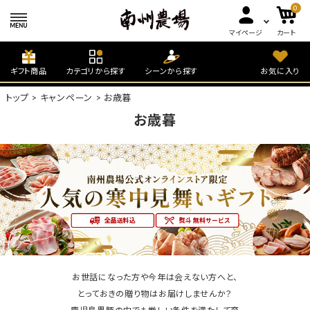
0
マイページ
カート
ギフト商品
カテゴリから探す
シーンから探す
お気に入り
トップ
キャンペーン
お歳暮
お歳暮
お世話になった方や今年は会えない方へと、
とっておきの贈り物はお届けしませんか？