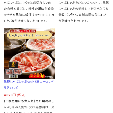
ゃぶしゃぶと、さくっと歯切れよい肉
しゃぶしゃぶをひとつのセットに。黒豚
の食感と香ばしい味噌の風味が食欲
しゃぶしゃぶの美味しさを引き立てる
をそそる黒豚味噌漬けをセットにしま
特製ポン酢と、南州農場の美味しさ
した。箸が止まらないセットです。
が詰まったセットです。
黒豚しゃぶしゃぶセット（肩ロース、バ
ラ各150g）
4,320円
(税込)
【ご家庭用にも大人気】南州農場のし
ゃぶしゃぶ人気2トップ「黒豚肩ロース