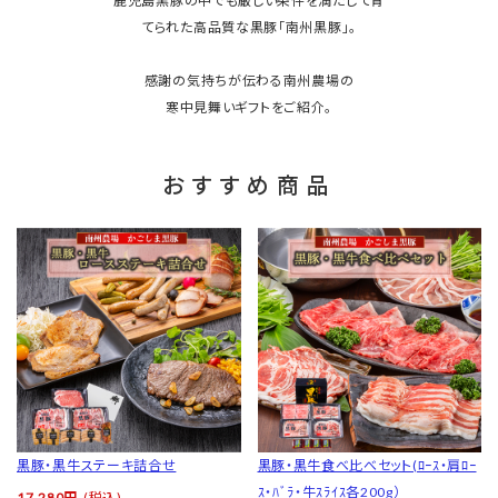
鹿児島黒豚の中でも厳しい条件を満たして育
てられた高品質な黒豚「南州黒豚」。
感謝の気持ちが伝わる南州農場の
寒中見舞いギフトをご紹介。
おすすめ商品
黒豚・黒牛ステーキ詰合せ
黒豚・黒牛食べ比べセット(ﾛｰｽ・肩ﾛｰ
ｽ・ﾊﾞﾗ・牛ｽﾗｲｽ各200g）
17,280円
(税込)