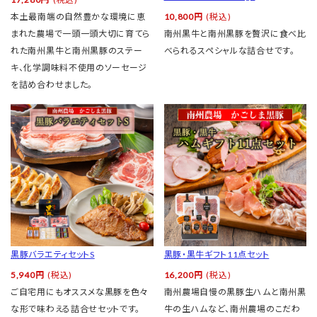
本土最南端の自然豊かな環境に恵
10,800円
(税込)
まれた農場で一頭一頭大切に育てら
南州黒牛と南州黒豚を贅沢に食べ比
れた南州黒牛と南州黒豚のステー
べられるスペシャルな詰合せです。
キ、化学調味料不使用のソーセージ
を詰め合わせました。
黒豚バラエティセットS
黒豚・黒牛ギフト11点セット
5,940円
(税込)
16,200円
(税込)
ご自宅用にもオススメな黒豚を色々
南州農場自慢の黒豚生ハムと南州黒
な形で味わえる詰合せセットです。
牛の生ハムなど、南州農場のこだわ