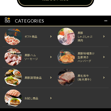
CATEGORIES
黒豚
ギフト商品
しゃぶしゃぶ
焼肉
黒豚味噌漬け
黒豚ハム
生姜焼き
ソーセージ
ハンバーグ
黒毛和牛
黒豚調理食品
(南州黒牛)
お試し商品