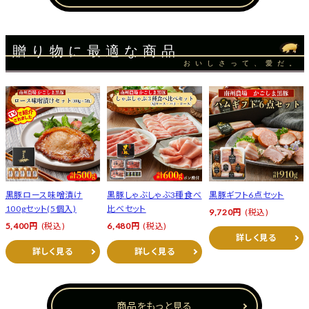
贈り物に最適な商品
おいしさって、愛だ。
黒豚ロース味噌漬け
黒豚しゃぶしゃぶ3種食べ
黒豚ギフト6点セット
100gセット(5個入)
比べセット
9,720円
(税込)
5,400円
(税込)
6,480円
(税込)
詳しく見る
詳しく見る
詳しく見る
商品をもっと見る