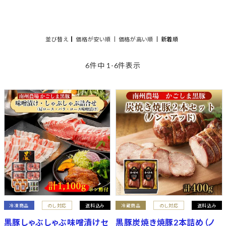
並び替え
価格が安い順
価格が高い順
新着順
6
件中
1
-
6
件表示
冷凍商品
のし対応
送料込み
冷蔵商品
のし対応
送料込み
黒豚しゃぶしゃぶ味噌漬けセ
黒豚炭焼き焼豚2本詰め（ノ