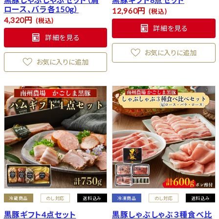
ロース、バラ各150g）
12,960
税込
4,320
税込
詳細を見る
詳細を見る
お気に入りに追加
お気に入りに追加
冷蔵商品
のし対応
送料込み
冷凍商品
のし対応
送料込み
黒豚ギフト4点セット
黒豚しゃぶしゃぶ３種食べ比