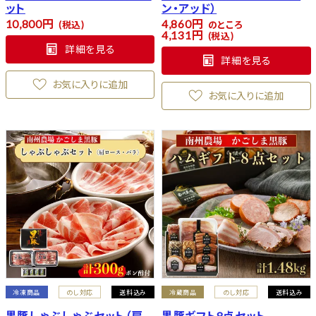
ット
ン・アッド）
10,800
4,860
税込
のところ
4,131
税込
詳細を見る
詳細を見る
お気に入りに追加
お気に入りに追加
冷凍商品
のし対応
送料込み
冷蔵商品
のし対応
送料込み
黒豚しゃぶしゃぶセット（肩
黒豚ギフト8点セット