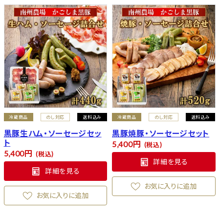
冷蔵商品
のし対応
送料込み
冷蔵商品
のし対応
送料込み
黒豚生ハム・ソーセージセッ
黒豚焼豚・ソーセージセット
ト
5,400
税込
5,400
税込
詳細を見る
詳細を見る
お気に入りに追加
お気に入りに追加