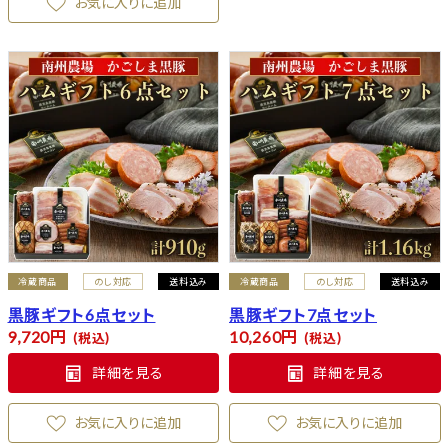
お気に入りに追加
冷蔵商品
のし対応
送料込み
冷蔵商品
のし対応
送料込み
黒豚ギフト6点セット
黒豚ギフト7点セット
9,720
10,260
税込
税込
詳細を見る
詳細を見る
お気に入りに追加
お気に入りに追加