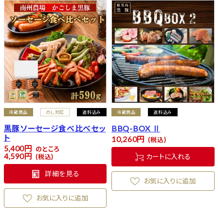
冷蔵商品
のし対応
送料込み
冷蔵商品
送料込み
黒豚ソーセージ食べ比べセッ
BBQ-BOX Ⅱ
ト
10,260
税込
5,400
のところ
4,590
カートに入れる
税込
詳細を見る
お気に入りに追加
お気に入りに追加