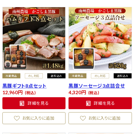
冷蔵商品
のし対応
送料込み
冷蔵商品
のし対応
送料込み
黒豚ギフト8点セット
黒豚ソーセージ3点詰合せ
12,960
4,320
税込
税込
詳細を見る
詳細を見る
お気に入りに追加
お気に入りに追加