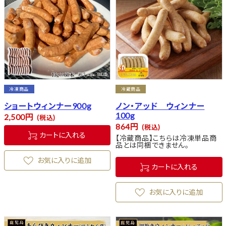
冷凍商品
冷蔵商品
ショートウィンナー900g
ノン・アッド ウィンナー
100g
2,500
税込
864
税込
カートに入れる
【冷蔵商品】こちらは冷凍単品商
品とは同梱できません。
お気に入りに追加
カートに入れる
お気に入りに追加