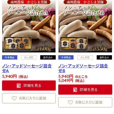
冷凍商品
のし対応
送料込み
冷凍商品
のし対応
送料込み
ノン・アッドソーセージ詰合
ノン・アッドソーセージ詰合
せA
せB
5,940
5,940
税込
のところ
5,049
税込
詳細を見る
詳細を見る
お気に入りに追加
お気に入りに追加