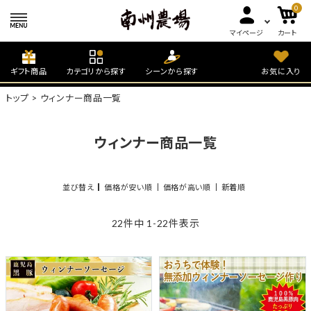
0
マイページ
カート
ギフト商品
カテゴリから探す
シーンから探す
お気に入り
トップ
ウィンナー商品一覧
ウィンナー商品一覧
並び替え
価格が安い順
価格が高い順
新着順
22
件中
1
-
22
件表示