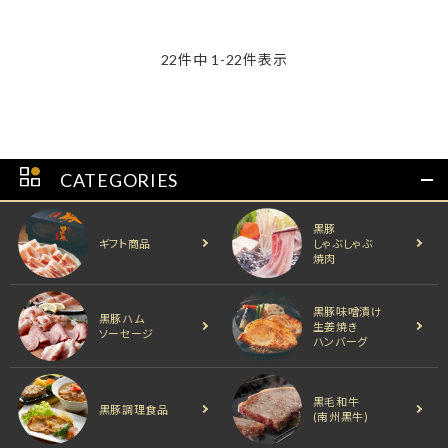
22
件中
1
-
22
件表示
CATEGORIES
黒豚
ギフト商品
しゃぶしゃぶ
焼肉
黒豚味噌漬け
黒豚ハム
生姜焼き
ソーセージ
ハンバーグ
黒毛和牛
黒豚調理食品
(南州黒牛)