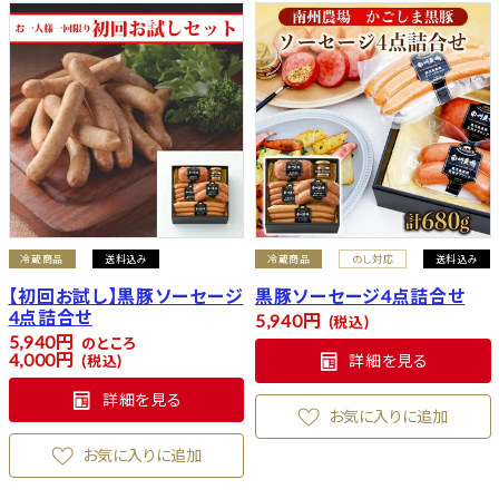
冷蔵商品
送料込み
冷蔵商品
のし対応
送料込み
【初回お試し】黒豚ソーセージ
黒豚ソーセージ4点詰合せ
4点詰合せ
5,940
税込
5,940
のところ
4,000
詳細を見る
税込
詳細を見る
お気に入りに追加
お気に入りに追加