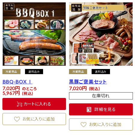
冷蔵商品
送料込み
冷蔵商品
送料込み
BBQ-BOX Ⅰ
黒豚ご褒美セット
7,020
7,020
のところ
税込
5,967
税込
在庫切れ
カートに入れる
詳細を見る
お気に入りに追加
お気に入りに追加