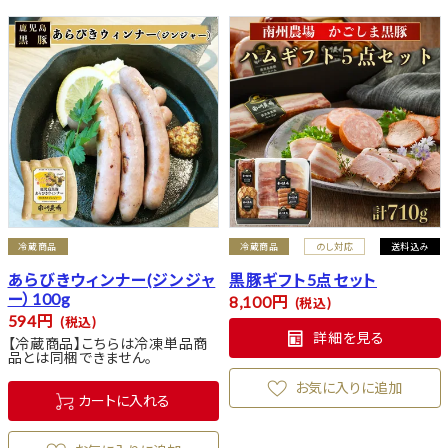
冷蔵商品
冷蔵商品
のし対応
送料込み
あらびきウィンナー(ジンジャ
黒豚ギフト5点セット
ー）100g
8,100
税込
594
税込
詳細を見る
【冷蔵商品】こちらは冷凍単品商
品とは同梱できません。
お気に入りに追加
カートに入れる