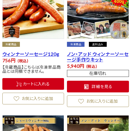
冷蔵商品
冷凍商品
送料込み
ウィンナーソーセージ120g
ノン・アッド ウィンナーソーセ
ージ手作りキット
756
税込
5,940
税込
【冷蔵商品】こちらは冷凍単品商
品とは同梱できません。
在庫切れ
カートに入れる
詳細を見る
お気に入りに追加
お気に入りに追加