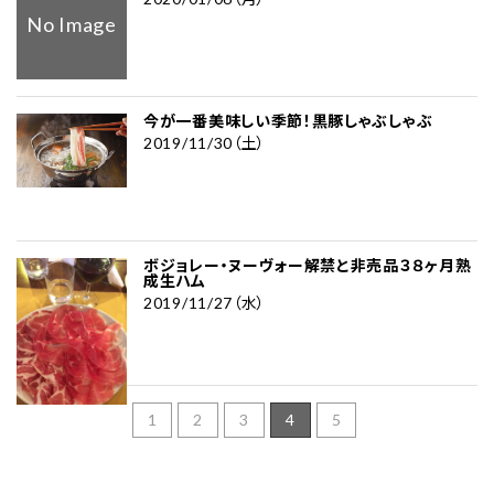
No Image
今が一番美味しい季節！黒豚しゃぶしゃぶ
2019/11/30（土）
ボジョレー・ヌーヴォー解禁と非売品３８ヶ月熟
成生ハム
2019/11/27（水）
1
2
3
4
5